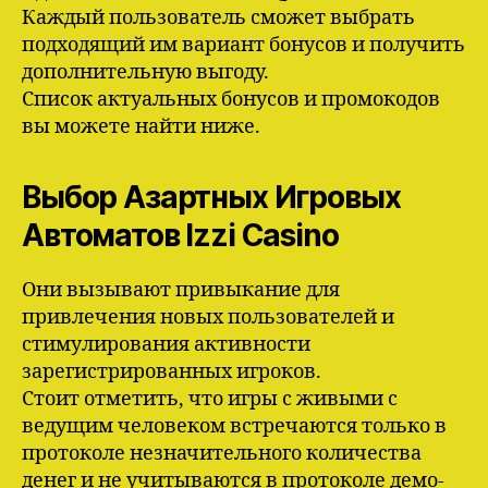
Каждый пользователь сможет выбрать
подходящий им вариант бонусов и получить
дополнительную выгоду.
Список актуальных бонусов и промокодов
вы можете найти ниже.
Выбор Азартных Игровых
Автоматов Izzi Casino
Они вызывают привыкание для
привлечения новых пользователей и
стимулирования активности
зарегистрированных игроков.
Стоит отметить, что игры с живыми с
ведущим человеком встречаются только в
протоколе незначительного количества
денег и не учитываются в протоколе демо-