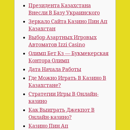
Президента Казахстана
Внесли В Базу Украинского
Зеркало Сайта Казино Пин Ап
Казахстан
Выбор Азартных Игровых
Автоматов Izzi Casino
Олимп Бет Кз — Букмекерская
Контора Олимп
Дата Начала Работы
Где Можно Играть В Казино В
Казахстане?
Стратегии Игры В Онлайн-
казино
Как Выиграть Джекпот В
Онлайн-казино?
Казино Пин Ап