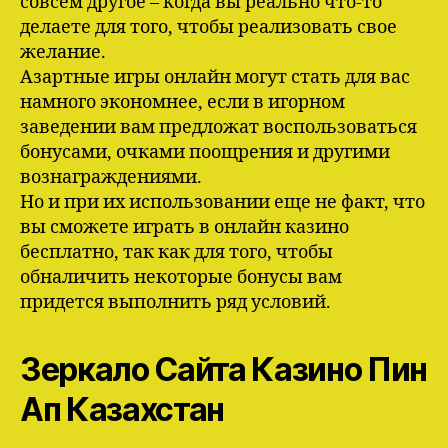
совсем другое – когда вы реально что-то
делаете для того, чтобы реализовать свое
желание.
Азартные игры онлайн могут стать для вас
намного экономнее, если в игорном
заведении вам предложат воспользоваться
бонусами, очками поощрения и другими
вознаграждениями.
Но и при их использовании еще не факт, что
вы сможете играть в онлайн казино
бесплатно, так как для того, чтобы
обналичить некоторые бонусы вам
придется выполнить ряд условий.
Зеркало Сайта Казино Пин
Ап Казахстан