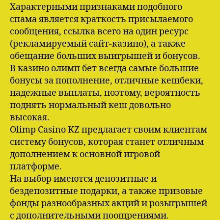
Характерными признаками подобного
спама является краткость присылаемого
сообщения, ссылка всего на один ресурс
(рекламируемый сайт-казино), а также
обещание больших выигрышей и бонусов.
В казино олимп бет всегда самые большие
бонусы за пополнение, отличные кешбеки,
надежные выплаты, поэтому, вероятность
поднять нормальный кеш довольно
высокая.
Olimp Casino KZ предлагает своим клиентам
систему бонусов, которая станет отличным
дополнением к основной игровой
платформе.
На выбор имеются депозитные и
бездепозитные подарки, а также призовые
фонды разнообразных акций и розыгрышей
с дополнительными поощрениями.