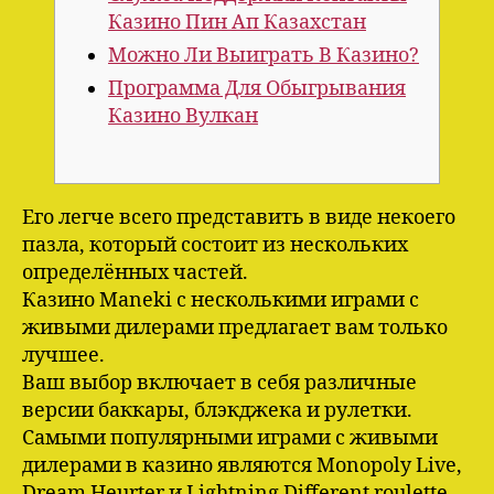
Казино Пин Ап Казахстан
Можно Ли Выиграть В Казино?
Программа Для Обыгрывания
Казино Вулкан
Его легче всего представить в виде некоего
пазла, который состоит из нескольких
определённых частей.
Казино Maneki с несколькими играми с
живыми дилерами предлагает вам только
лучшее.
Ваш выбор включает в себя различные
версии баккары, блэкджека и рулетки.
Самыми популярными играми с живыми
дилерами в казино являются Monopoly Live,
Dream Heurter и Lightning Different roulette