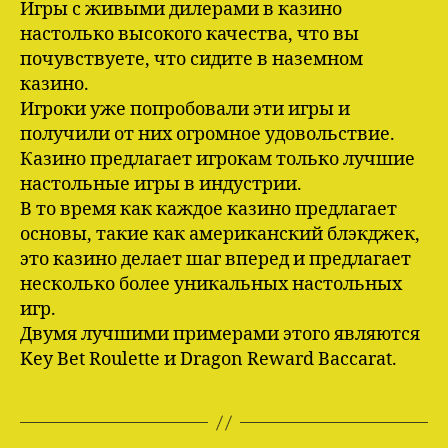
Игры с живыми дилерами в казино
настолько высокого качества, что вы
почувствуете, что сидите в наземном
казино.
Игроки уже попробовали эти игры и
получили от них огромное удовольствие.
Казино предлагает игрокам только лучшие
настольные игры в индустрии.
В то время как каждое казино предлагает
основы, такие как американский блэкджек,
это казино делает шаг вперед и предлагает
несколько более уникальных настольных
игр.
Двумя лучшими примерами этого являются
Key Bet Roulette и Dragon Reward Baccarat.