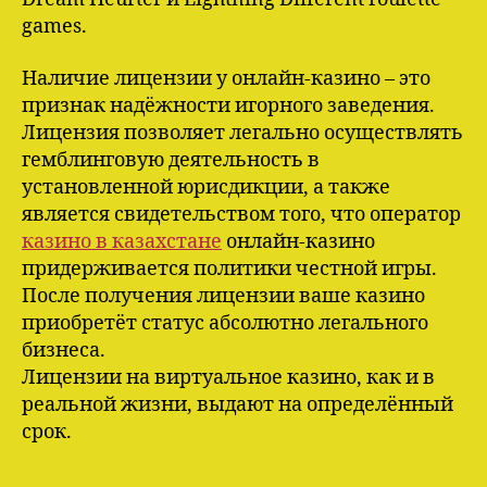
games.
Наличие лицензии у онлайн-казино – это
признак надёжности игорного заведения.
Лицензия позволяет легально осуществлять
гемблинговую деятельность в
установленной юрисдикции, а также
является свидетельством того, что оператор
казино в казахстане
онлайн-казино
придерживается политики честной игры.
После получения лицензии ваше казино
приобретёт статус абсолютно легального
бизнеса.
Лицензии на виртуальное казино, как и в
реальной жизни, выдают на определённый
срок.