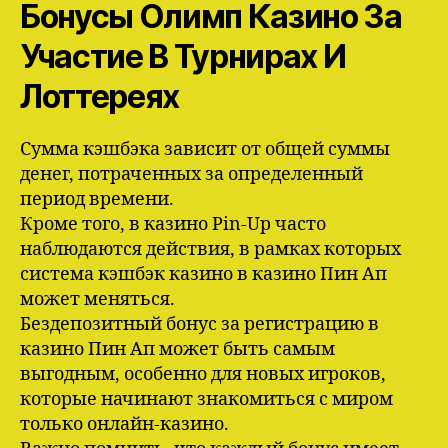
Бонусы Олимп Казино За
Участие В Турнирах И
Лоттереях
Сумма кэшбэка зависит от общей суммы
денег, потраченных за определенный
период времени.
Кроме того, в казино Pin-Up часто
наблюдаются действия, в рамках которых
система кэшбэк казино в казино Пин Ап
может меняться.
Бездепозитный бонус за регистрацию в
казино Пин Ап может быть самым
выгодным, особенно для новых игроков,
которые начинают знакомиться с миром
только онлайн-казино.