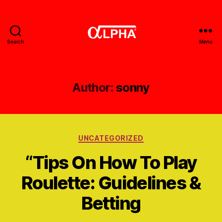
Search
Menu
Gerobak
Alpha
Author:
sonny
Categories
UNCATEGORIZED
“Tips On How To Play
Roulette: Guidelines &
Betting