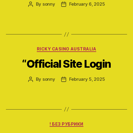
By
sonny
February 6, 2025
Post
Post
author
date
Categories
RICKY CASINO AUSTRALIA
“Official Site Login
By
sonny
February 5, 2025
Post
Post
author
date
Categories
! БЕЗ РУБРИКИ