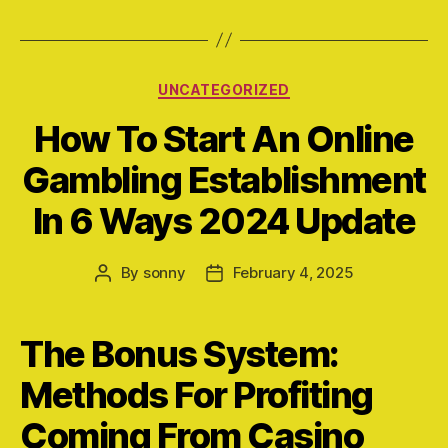
Categories
UNCATEGORIZED
How To Start An Online
Gambling Establishment
In 6 Ways 2024 Update
By
sonny
February 4, 2025
Post
Post
author
date
The Bonus System:
Methods For Profiting
Coming From Casino