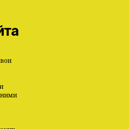
йта
свои
 и
 ними