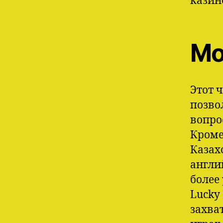
казино
Мо
Этот 
позво
вопро
Кроме
Казах
англи
более
Lucky
захва