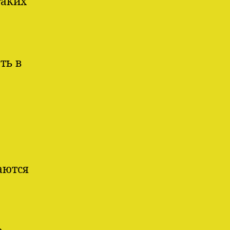
таких
ть в
аются