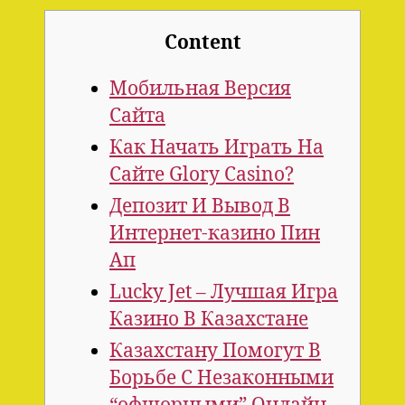
Content
Мобильная Версия
Сайта
Как Начать Играть На
Сайте Glory Casino?
Депозит И Вывод В
Интернет-казино Пин
Ап
Lucky Jet – Лучшая Игра
Казино В Казахстане
Казахстану Помогут В
Борьбе С Незаконными