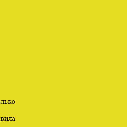
олько
авила