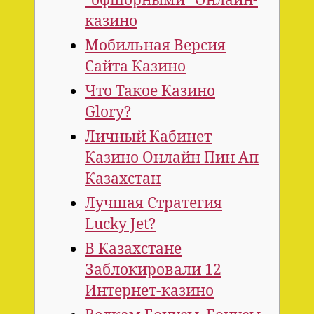
“офшорными” Онлайн-
казино
Мобильная Версия
Сайта Казино
Что Такое Казино
Glory?
Личный Кабинет
Казино Онлайн Пин Ап
Казахстан
Лучшая Стратегия
Lucky Jet?
В Казахстане
Заблокировали 12
Интернет-казино