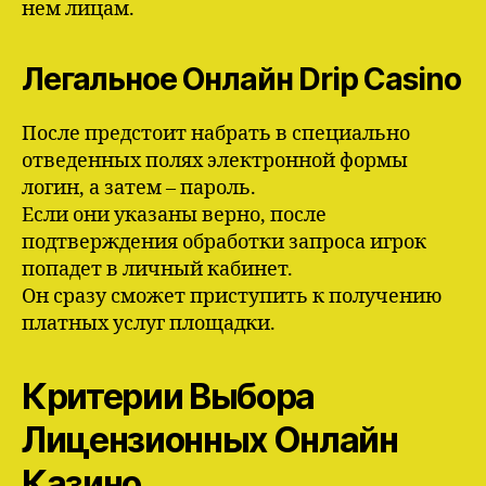
нем лицам.
Легальное Онлайн Drip Casino
После предстоит набрать в специально
отведенных полях электронной формы
логин, а затем – пароль.
Если они указаны верно, после
подтверждения обработки запроса игрок
попадет в личный кабинет.
Он сразу сможет приступить к получению
платных услуг площадки.
Критерии Выбора
Лицензионных Онлайн
Казино