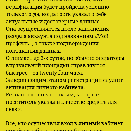
верификация будет пройдена успешно
только тогда, когда гость указал о себе
актуальные и достоверные данные.
Она осуществляется после заполнения
раздела аккаунта под названием «Мой
профиль», а также подтверждения
контактных данных.
Отнимает до 3-х суток, но обычно операторы
виртуальной площадки справляются
быстрее – за twenty four часа.
Завершающим этапом регистрации служит
активация личного кабинета.
Ее вышлют по контактам, которые
посетитель указал в качестве средств для
связи.
Все, кто осуществил вход в личный кабинет
онлайн клуба, откроют себе доступ к