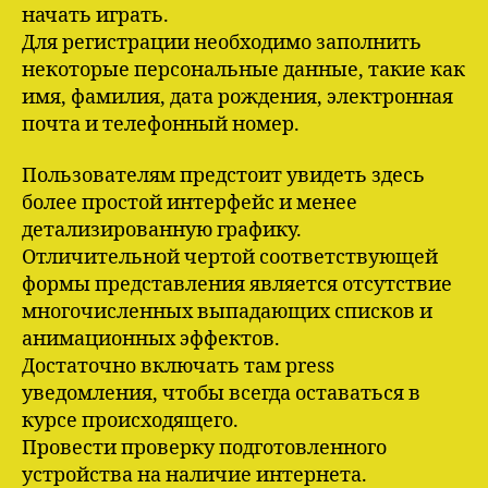
начать играть.
Для регистрации необходимо заполнить
некоторые персональные данные, такие как
имя, фамилия, дата рождения, электронная
почта и телефонный номер.
Пользователям предстоит увидеть здесь
более простой интерфейс и менее
детализированную графику.
Отличительной чертой соответствующей
формы представления является отсутствие
многочисленных выпадающих списков и
анимационных эффектов.
Достаточно включать там press
уведомления, чтобы всегда оставаться в
курсе происходящего.
Провести проверку подготовленного
устройства на наличие интернета.