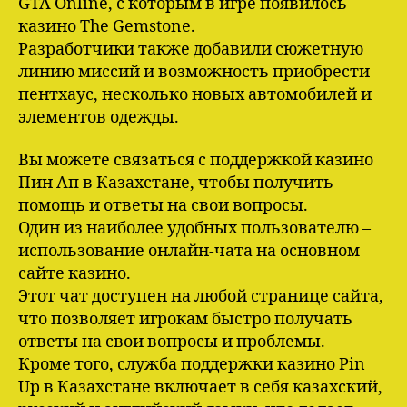
GTA Online, с которым в игре появилось
казино The Gemstone.
Разработчики также добавили сюжетную
линию миссий и возможность приобрести
пентхаус, несколько новых автомобилей и
элементов одежды.
Вы можете связаться с поддержкой казино
Пин Ап в Казахстане, чтобы получить
помощь и ответы на свои вопросы.
Один из наиболее удобных пользователю –
использование онлайн-чата на основном
сайте казино.
Этот чат доступен на любой странице сайта,
что позволяет игрокам быстро получать
ответы на свои вопросы и проблемы.
Кроме того, служба поддержки казино Pin
Up в Казахстане включает в себя казахский,