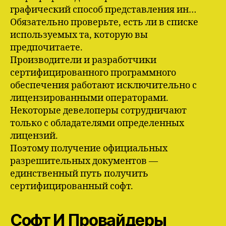
графический способ представления ин…
Обязательно проверьте, есть ли в списке
используемых та, которую вы
предпочитаете.
Производители и разработчики
сертифицированного программного
обеспечения работают исключительно с
лицензированными операторами.
Некоторые девелоперы сотрудничают
только с обладателями определенных
лицензий.
Поэтому получение официальных
разрешительных документов —
единственный путь получить
сертифицированный софт.
Софт И Провайдеры