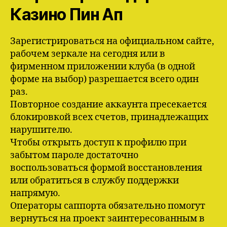
Казино Пин Ап
Зарегистрироваться на официальном сайте,
рабочем зеркале на сегодня или в
фирменном приложении клуба (в одной
форме на выбор) разрешается всего один
раз.
Повторное создание аккаунта пресекается
блокировкой всех счетов, принадлежащих
нарушителю.
Чтобы открыть доступ к профилю при
забытом пароле достаточно
воспользоваться формой восстановления
или обратиться в службу поддержки
напрямую.
Операторы саппорта обязательно помогут
вернуться на проект заинтересованным в