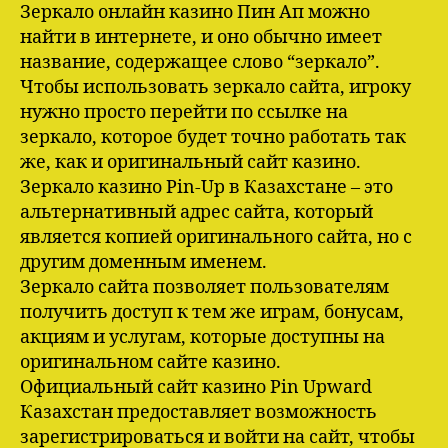
Зеркало онлайн казино Пин Ап можно
найти в интернете, и оно обычно имеет
название, содержащее слово “зеркало”.
Чтобы использовать зеркало сайта, игроку
нужно просто перейти по ссылке на
зеркало, которое будет точно работать так
же, как и оригинальный сайт казино.
Зеркало казино Pin-Up в Казахстане – это
альтернативный адрес сайта, который
является копией оригинального сайта, но с
другим доменным именем.
Зеркало сайта позволяет пользователям
получить доступ к тем же играм, бонусам,
акциям и услугам, которые доступны на
оригинальном сайте казино.
Официальный сайт казино Pin Upward
Казахстан предоставляет возможность
зарегистрироваться и войти на сайт, чтобы