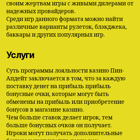
своим жертвам игры с живыми дилерами от
надежных провайдеров.
Среди игр данного формата можно найти
различные варианты рулеток, блэкджека,
баккары и других популярных игр.
Услуги
Суть программы лояльности казино Пин-
Апдейт заключается в том, что за каждую
поставку денег на прибыль прибыль
бонусные очки, которые могут быть
обменены на прибыль или приобретение
бонусов в магазине казино.
Чем больше ставок делает игрок, тем
больше бонусных очков он получает.
Игроки могут получать дополнительные