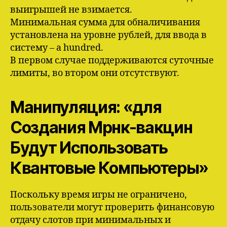
выигрышей не взимается.
Минимальная сумма для обналичивания
установлена на уровне рублей, для ввода в
систему – a hundred.
В первом случае поддерживаются суточные
лимиты, во втором они отсутствуют.
Манипуляция: «для
Создания Мрнк-вакцин
Будут Использовать
Квантовые Компьютеры»
Поскольку время игры не ограничено,
пользователи могут проверить финансовую
отдачу слотов при минимальных и