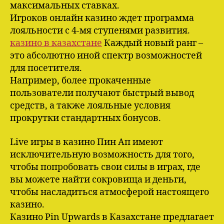
максимальных ставках.
Игроков онлайн казино ждет программа
лояльности с 4-мя ступенями развития.
казино в казахстане
Каждый новый ранг –
это абсолютно иной спектр возможностей
для посетителя.
Например, более прокаченные
пользователи получают быстрый вывод
средств, а также лояльные условия
прокрутки стандартных бонусов.
Live игры в казино Пин Ап имеют
исключительную возможность для того,
чтобы попробовать свои силы в играх, где
вы можете найти сокровища и деньги,
чтобы насладиться атмосферой настоящего
казино.
Казино Pin Upwards в Казахстане предлагает