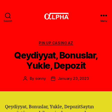
Search
Menu
Gerobak
Alpha
Categories
PIN UP CASINO AZ
Qeydiyyat, Bonuslar,
Yukle, Depozit
By
sonny
January 23, 2023
Post
Post
author
date
Qeydiyyat, Bonuslar, Yukle, Depozit
Saytın