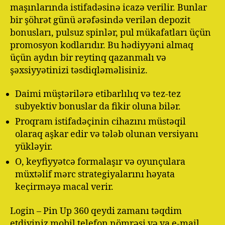
maşınlarında istifadəsinə icazə verilir. Bunlar
bir şöhrət günü ərəfəsində verilən depozit
bonusları, pulsuz spinlər, pul mükafatları üçün
promosyon kodlarıdır. Bu hədiyyəni almaq
üçün aydın bir reytinq qazanmalı və
şəxsiyyətinizi təsdiqləməlisiniz.
Daimi müştərilərə etibarlılıq və tez-tez
subyektiv bonuslar da fikir oluna bilər.
Proqram istifadəçinin cihazını müstəqil
olaraq aşkar edir və tələb olunan versiyanı
yükləyir.
O, keyfiyyətcə formalaşır və oyunçulara
müxtəlif mərc strategiyalarını həyata
keçirməyə macal verir.
Login – Pin Up 360 qeydi zamanı təqdim
etdiyiniz mobil telefon nömrəsi və ya e-mail