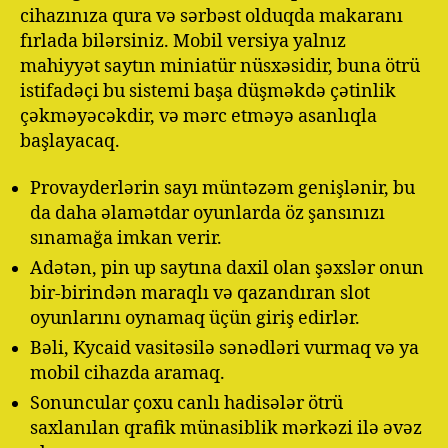
cihazınıza qura və sərbəst olduqda makaranı
fırlada bilərsiniz. Mobil versiya yalnız
mahiyyət saytın miniatür nüsxəsidir, buna ötrü
istifadəçi bu sistemi başa düşməkdə çətinlik
çəkməyəcəkdir, və mərc etməyə asanlıqla
başlayacaq.
Provayderlərin sayı müntəzəm genişlənir, bu
da daha əlamətdar oyunlarda öz şansınızı
sınamağa imkan verir.
Adətən, pin up saytına daxil olan şəxslər onun
bir-birindən maraqlı və qazandıran slot
oyunlarını oynamaq üçün giriş edirlər.
Bəli, Kycaid vasitəsilə sənədləri vurmaq və ya
mobil cihazda aramaq.
Sonuncular çoxu canlı hadisələr ötrü
saxlanılan qrafik münasiblik mərkəzi ilə əvəz