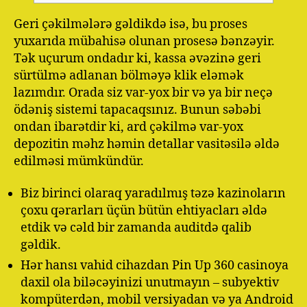
Geri çəkilmələrə gəldikdə isə, bu proses
yuxarıda mübahisə olunan prosesə bənzəyir.
Tək uçurum ondadır ki, kassa əvəzinə geri
sürtülmə adlanan bölməyə klik eləmək
lazımdır. Orada siz var-yox bir və ya bir neçə
ödəniş sistemi tapacaqsınız. Bunun səbəbi
ondan ibarətdir ki, ard çəkilmə var-yox
depozitin məhz həmin detallar vasitəsilə əldə
edilməsi mümkündür.
Biz birinci olaraq yaradılmış təzə kazinoların
çoxu qərarları üçün bütün ehtiyacları əldə
etdik və cəld bir zamanda auditdə qalib
gəldik.
Hər hansı vahid cihazdan Pin Up 360 casinoya
daxil ola biləcəyinizi unutmayın – subyektiv
kompüterdən, mobil versiyadan və ya Android