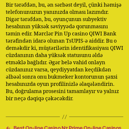
Bir tərəfdən, bu, ən sərbəst deyil, çünki həmişə
telefonunuzun yanınızda olması lazımdır.
Digər tərəfdən, bu, oyunçunun subyektiv
hesabının yüksək səviyyədə qorunmasını
təmin edir. Mərclər Pin Up casino QIWI Bank
tərəfindən idarə olunan TsUPIS-ə aiddir. Bu o
deməkdir ki, müştərilərin identifikasiyası QIWI
cüzdanının daha yüksək statusunu əldə
etməklə bağlıdır. Əgər belə vahid onlayn
cüzdanınız varsa, qeydiyyatdan keçdikdən
əlbəəl sonra onu bukmeker kontorunun şəxsi
hesabınızda oyun profilinizlə əlaqələndirin.
Bu, doğrulama prosesini tamamlayır və yalnız
bir neçə dəqiqə çəkəcəkdir.
←
Best On-line Casino Nz Prime On-line Casinos