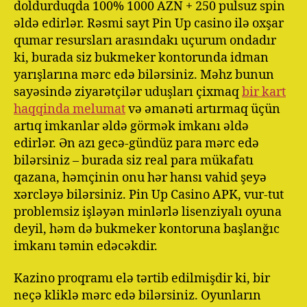
doldurduqda 100% 1000 AZN + 250 pulsuz spin
əldə edirlər. Rəsmi sayt Pin Up casino ilə oxşar
qumar resursları arasındakı uçurum ondadır
ki, burada siz bukmeker kontorunda idman
yarışlarına mərc edə bilərsiniz. Məhz bunun
sayəsində ziyarətçilər uduşları çixmaq
bir kart
haqqinda melumat
və əmanəti artırmaq üçün
artıq imkanlar əldə görmək imkanı əldə
edirlər. Ən azı gecə-gündüz para mərc edə
bilərsiniz – burada siz real para mükafatı
qazana, həmçinin onu hər hansı vahid şeyə
xərcləyə bilərsiniz. Pin Up Casino APK, vur-tut
problemsiz işləyən minlərlə lisenziyalı oyuna
deyil, həm də bukmeker kontoruna başlanğıc
imkanı təmin edəcəkdir.
Kazino proqramı elə tərtib edilmişdir ki, bir
neçə kliklə mərc edə bilərsiniz. Oyunların