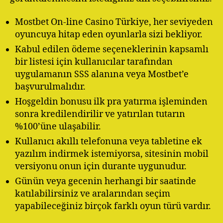
Mostbet On-line Casino Türkiye, her seviyeden
oyuncuya hitap eden oyunlarla sizi bekliyor.
Kabul edilen ödeme seçeneklerinin kapsamlı
bir listesi için kullanıcılar tarafından
uygulamanın SSS alanına veya Mostbet’e
başvurulmalıdır.
Hoşgeldin bonusu ilk pra yatırma işleminden
sonra kredilendirilir ve yatırılan tutarın
%100’üne ulaşabilir.
Kullanıcı akıllı telefonuna veya tabletine ek
yazılım indirmek istemiyorsa, sitesinin mobil
versiyonu onun için durante uygunudur.
Günün veya gecenin herhangi bir saatinde
katılabilirsiniz ve aralarından seçim
yapabileceğiniz birçok farklı oyun türü vardır.