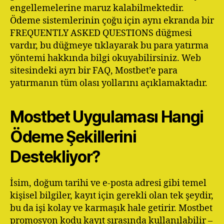
engellemelerine maruz kalabilmektedir.
Ödeme sistemlerinin çoğu için aynı ekranda bir
FREQUENTLY ASKED QUESTIONS düğmesi
vardır, bu düğmeye tıklayarak bu para yatırma
yöntemi hakkında bilgi okuyabilirsiniz. Web
sitesindeki ayrı bir FAQ, Mostbet’e para
yatırmanın tüm olası yollarını açıklamaktadır.
Mostbet Uygulaması Hangi
Ödeme Şekillerini
Destekliyor?
İsim, doğum tarihi ve e-posta adresi gibi temel
kişisel bilgiler, kayıt için gerekli olan tek şeydir,
bu da işi kolay ve karmaşık hale getirir. Mostbet
promosyon kodu kayıt sırasında kullanılabilir –