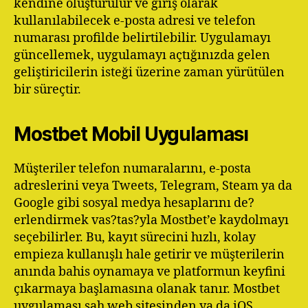
kendine oluşturulur ve giriş olarak
kullanılabilecek e-posta adresi ve telefon
numarası profilde belirtilebilir. Uygulamayı
güncellemek, uygulamayı açtığınızda gelen
geliştiricilerin isteği üzerine zaman yürütülen
bir süreçtir.
Mostbet Mobil Uygulaması
Müşteriler telefon numaralarını, e-posta
adreslerini veya Tweets, Telegram, Steam ya da
Google gibi sosyal medya hesaplarını de?
erlendirmek vas?tas?yla Mostbet’e kaydolmayı
seçebilirler. Bu, kayıt sürecini hızlı, kolay
empieza kullanışlı hale getirir ve müşterilerin
anında bahis oynamaya ve platformun keyfini
çıkarmaya başlamasına olanak tanır. Mostbet
uygulaması sah web sitesinden ya da iOS