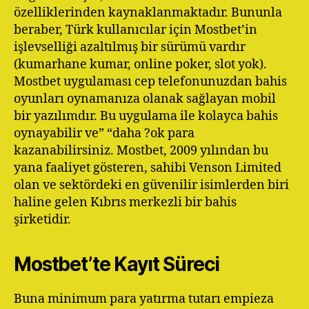
özelliklerinden kaynaklanmaktadır. Bununla
beraber, Türk kullanıcılar için Mostbet’in
işlevselliği azaltılmış bir sürümü vardır
(kumarhane kumar, online poker, slot yok).
Mostbet uygulaması cep telefonunuzdan bahis
oyunları oynamanıza olanak sağlayan mobil
bir yazılımdır. Bu uygulama ile kolayca bahis
oynayabilir ve” “daha ?ok para
kazanabilirsiniz. Mostbet, 2009 yılından bu
yana faaliyet gösteren, sahibi Venson Limited
olan ve sektördeki en güvenilir isimlerden biri
haline gelen Kıbrıs merkezli bir bahis
şirketidir.
Mostbet’te Kayıt Süreci
Buna minimum para yatırma tutarı empieza