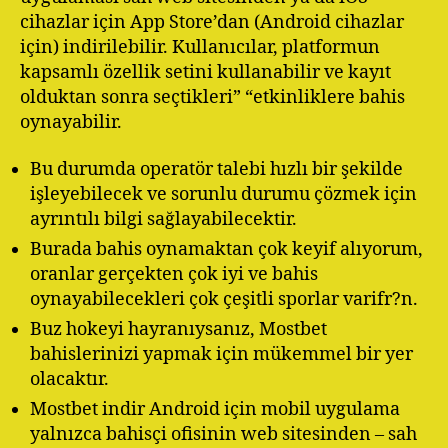
cihazlar için App Store’dan (Android cihazlar
için) indirilebilir. Kullanıcılar, platformun
kapsamlı özellik setini kullanabilir ve kayıt
olduktan sonra seçtikleri” “etkinliklere bahis
oynayabilir.
Bu durumda operatör talebi hızlı bir şekilde
işleyebilecek ve sorunlu durumu çözmek için
ayrıntılı bilgi sağlayabilecektir.
Burada bahis oynamaktan çok keyif alıyorum,
oranlar gerçekten çok iyi ve bahis
oynayabilecekleri çok çeşitli sporlar varifr?n.
Buz hokeyi hayranıysanız, Mostbet
bahislerinizi yapmak için mükemmel bir yer
olacaktır.
Mostbet indir Android için mobil uygulama
yalnızca bahisçi ofisinin web sitesinden – sah