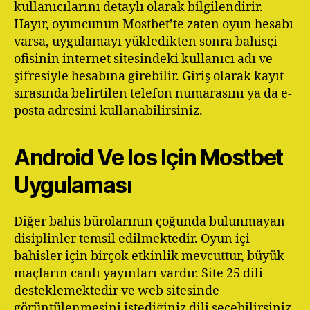
kullanıcılarını detaylı olarak bilgilendirir.
Hayır, oyuncunun Mostbet’te zaten oyun hesabı
varsa, uygulamayı yükledikten sonra bahisçi
ofisinin internet sitesindeki kullanıcı adı ve
şifresiyle hesabına girebilir. Giriş olarak kayıt
sırasında belirtilen telefon numarasını ya da e-
posta adresini kullanabilirsiniz.
Android Ve Ios Için Mostbet
Uygulaması
Diğer bahis bürolarının çoğunda bulunmayan
disiplinler temsil edilmektedir. Oyun içi
bahisler için birçok etkinlik mevcuttur, büyük
maçların canlı yayınları vardır. Site 25 dili
desteklemektedir ve web sitesinde
görüntülenmesini istediğiniz dili seçebilirsiniz.