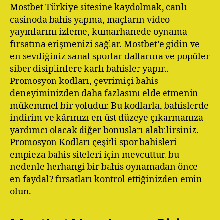
Mostbet Türkiye sitesine kaydolmak, canlı
casinoda bahis yapma, maçların video
yayınlarını izleme, kumarhanede oynama
fırsatına erişmenizi sağlar. Mostbet’e gidin ve
en sevdiğiniz sanal sporlar dallarına ve popüler
siber disiplinlere karlı bahisler yapın.
Promosyon kodları, çevrimiçi bahis
deneyiminizden daha fazlasını elde etmenin
mükemmel bir yoludur. Bu kodlarla, bahislerde
indirim ve kârınızı en üst düzeye çıkarmanıza
yardımcı olacak diğer bonusları alabilirsiniz.
Promosyon Kodları çeşitli spor bahisleri
empieza bahis siteleri için mevcuttur, bu
nedenle herhangi bir bahis oynamadan önce
en faydal? fırsatları kontrol ettiğinizden emin
olun.