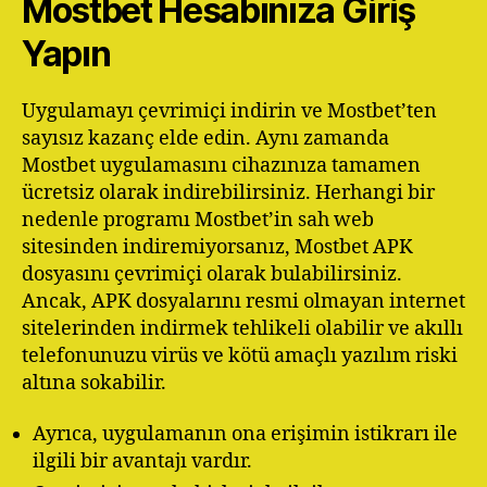
Mostbet Hesabınıza Giriş
Yapın
Uygulamayı çevrimiçi indirin ve Mostbet’ten
sayısız kazanç elde edin. Aynı zamanda
Mostbet uygulamasını cihazınıza tamamen
ücretsiz olarak indirebilirsiniz. Herhangi bir
nedenle programı Mostbet’in sah web
sitesinden indiremiyorsanız, Mostbet APK
dosyasını çevrimiçi olarak bulabilirsiniz.
Ancak, APK dosyalarını resmi olmayan internet
sitelerinden indirmek tehlikeli olabilir ve akıllı
telefonunuzu virüs ve kötü amaçlı yazılım riski
altına sokabilir.
Ayrıca, uygulamanın ona erişimin istikrarı ile
ilgili bir avantajı vardır.