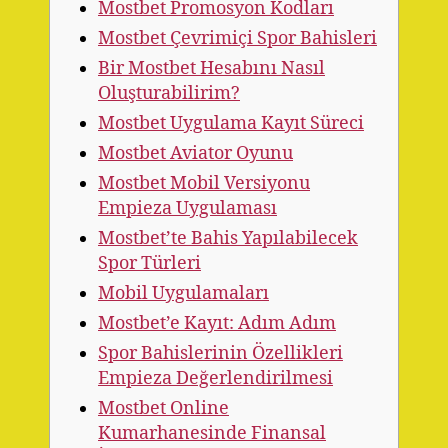
Mostbet Promosyon Kodları
Mostbet Çevrimiçi Spor Bahisleri
Bir Mostbet Hesabını Nasıl
Oluşturabilirim?
Mostbet Uygulama Kayıt Süreci
Mostbet Aviator Oyunu
Mostbet Mobil Versiyonu
Empieza Uygulaması
Mostbet’te Bahis Yapılabilecek
Spor Türleri
Mobil Uygulamaları
Mostbet’e Kayıt: Adım Adım
Spor Bahislerinin Özellikleri
Empieza Değerlendirilmesi
Mostbet Online
Kumarhanesinde Finansal