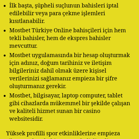
İlk başta, şüpheli suçlunun bahisleri iptal
edilebilir veya para çekme işlemleri
kısıtlanabilir.
Mostbet Türkiye Online bahisçileri için hem
tekli bahisler, hem de ekspres bahisler
mevcuttur.
Mostbet uygulamasında bir hesap oluşturmak
için adınız, doğum tarihiniz ve iletişim
bilgileriniz dahil olmak üzere kişisel
verilerinizi sağlamanız empieza bir şifre
oluşturmanız gerekir.
Mostbet, bilgisayar, laptop computer, tablet
gibi cihazlarda mükemmel bir şekilde çalışan
ve kaliteli hizmet sunan bir casino
websitesidir.
Yüksek profilli spor etkinliklerine empieza