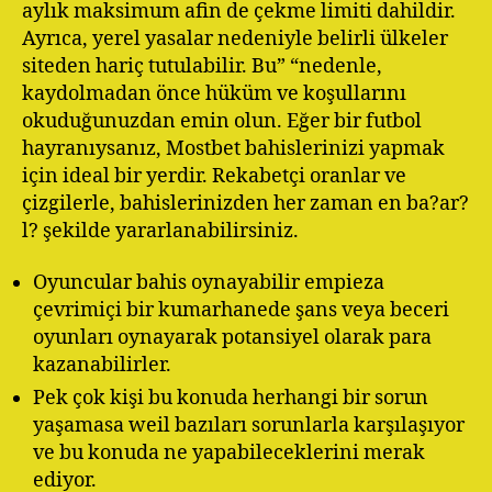
aylık maksimum afin de çekme limiti dahildir.
Ayrıca, yerel yasalar nedeniyle belirli ülkeler
siteden hariç tutulabilir. Bu” “nedenle,
kaydolmadan önce hüküm ve koşullarını
okuduğunuzdan emin olun. Eğer bir futbol
hayranıysanız, Mostbet bahislerinizi yapmak
için ideal bir yerdir. Rekabetçi oranlar ve
çizgilerle, bahislerinizden her zaman en ba?ar?
l? şekilde yararlanabilirsiniz.
Oyuncular bahis oynayabilir empieza
çevrimiçi bir kumarhanede şans veya beceri
oyunları oynayarak potansiyel olarak para
kazanabilirler.
Pek çok kişi bu konuda herhangi bir sorun
yaşamasa weil bazıları sorunlarla karşılaşıyor
ve bu konuda ne yapabileceklerini merak
ediyor.