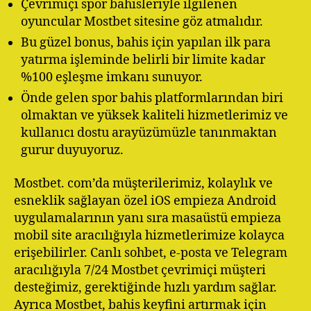
Çevrimiçi spor bahisleriyle ilgilenen
oyuncular Mostbet sitesine göz atmalıdır.
Bu güzel bonus, bahis için yapılan ilk para
yatırma işleminde belirli bir limite kadar
%100 eşleşme imkanı sunuyor.
Önde gelen spor bahis platformlarından biri
olmaktan ve yüksek kaliteli hizmetlerimiz ve
kullanıcı dostu arayüzümüzle tanınmaktan
gurur duyuyoruz.
Mostbet. com’da müşterilerimiz, kolaylık ve
esneklik sağlayan özel iOS empieza Android
uygulamalarının yanı sıra masaüstü empieza
mobil site aracılığıyla hizmetlerimize kolayca
erişebilirler. Canlı sohbet, e-posta ve Telegram
aracılığıyla 7/24 Mostbet çevrimiçi müşteri
desteğimiz, gerektiğinde hızlı yardım sağlar.
Ayrıca Mostbet, bahis keyfini artırmak için