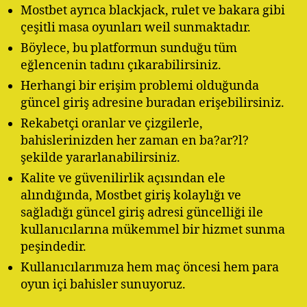
Mostbet ayrıca blackjack, rulet ve bakara gibi
çeşitli masa oyunları weil sunmaktadır.
Böylece, bu platformun sunduğu tüm
eğlencenin tadını çıkarabilirsiniz.
Herhangi bir erişim problemi olduğunda
güncel giriş adresine buradan erişebilirsiniz.
Rekabetçi oranlar ve çizgilerle,
bahislerinizden her zaman en ba?ar?l?
şekilde yararlanabilirsiniz.
Kalite ve güvenilirlik açısından ele
alındığında, Mostbet giriş kolaylığı ve
sağladığı güncel giriş adresi güncelliği ile
kullanıcılarına mükemmel bir hizmet sunma
peşindedir.
Kullanıcılarımıza hem maç öncesi hem para
oyun içi bahisler sunuyoruz.