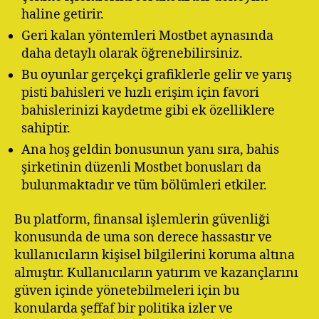
haline getirir.
Geri kalan yöntemleri Mostbet aynasında
daha detaylı olarak öğrenebilirsiniz.
Bu oyunlar gerçekçi grafiklerle gelir ve yarış
pisti bahisleri ve hızlı erişim için favori
bahislerinizi kaydetme gibi ek özelliklere
sahiptir.
Ana hoş geldin bonusunun yanı sıra, bahis
şirketinin düzenli Mostbet bonusları da
bulunmaktadır ve tüm bölümleri etkiler.
Bu platform, finansal işlemlerin güvenliği
konusunda de uma son derece hassastır ve
kullanıcıların kişisel bilgilerini koruma altına
almıştır. Kullanıcıların yatırım ve kazançlarını
güven içinde yönetebilmeleri için bu
konularda şeffaf bir politika izler ve