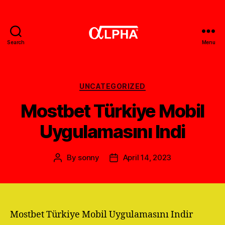
Search
Menu
Gerobak
Alpha
Categories
UNCATEGORIZED
Mostbet Türkiye Mobil
Uygulamasını Indi
By
sonny
April 14, 2023
Post
Post
author
date
Mostbet Türkiye Mobil Uygulamasını Indir