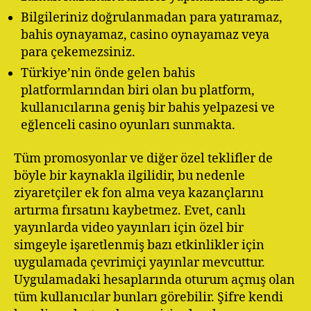
Bilgileriniz doğrulanmadan para yatıramaz,
bahis oynayamaz, casino oynayamaz veya
para çekemezsiniz.
Türkiye’nin önde gelen bahis
platformlarından biri olan bu platform,
kullanıcılarına geniş bir bahis yelpazesi ve
eğlenceli casino oyunları sunmakta.
Tüm promosyonlar ve diğer özel teklifler de
böyle bir kaynakla ilgilidir, bu nedenle
ziyaretçiler ek fon alma veya kazançlarını
artırma fırsatını kaybetmez. Evet, canlı
yayınlarda video yayınları için özel bir
simgeyle işaretlenmiş bazı etkinlikler için
uygulamada çevrimiçi yayınlar mevcuttur.
Uygulamadaki hesaplarında oturum açmış olan
tüm kullanıcılar bunları görebilir. Şifre kendi