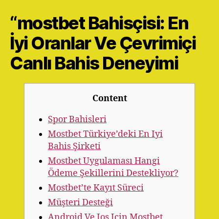
“mostbet Bahisçisi: En
İyi Oranlar Ve Çevrimiçi
Canlı Bahis Deneyimi
Content
Spor Bahisleri
Mostbet Türkiye’deki En Iyi
Bahis Şirketi
Mostbet Uygulaması Hangi
Ödeme Şekillerini Destekliyor?
Mostbet’te Kayıt Süreci
Müşteri Desteği
Android Ve Ios Için Mostbet