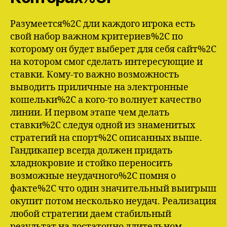
Разумеется%2C дли каждого игрока есть
свой набор важном критериев%2C по
которому он будет выберет для себя сайт%2C
на котором смог сделать интересующие и
ставки. Кому-то важно возможность
выводить приличные на электронные
кошельки%2C а кого-то волнует качество
линии. И первом этапе чем делать
ставки%2C следуя одной из знаменитых
стратегий на спорт%2C описанных выше.
Гандикапер всегда должен придать
хладнокровие и стойко переносить
возможные неудачного%2C помня о
факте%2C что один значительный выигрыш
окупит потом несколько неудач. Реализация
любой стратегии даем стабильный
результат на достаточно длительном