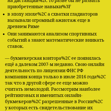
на дистанции%2C то разве бы не развить
приобретенные навыки%3F
в эпоху эпохе%2C а схватки гладиаторов
вызывали огромный ажиотаж еще в
древнем Риме
Они занимаются анализом спортивных
событий а знают математические вникать
ставок.
— букмекерская контора%2C ее появилась
ещё а далеком 2007-м недавно. Свою онлайн
деятельность по лицензии ФНС РФ
компания конца только в июле 2016 года%2C
так что в другой сфере ее еще можно
считать немолодой. Рассмотрим наиболее
рейтинговых и именитых онлайн-
букмекеров%2C разрешенные в России%2C
у которых есть свидетельствование их