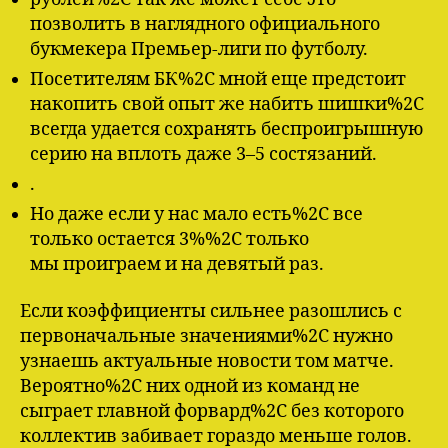
позволить в наглядного официального
букмекера Премьер-лиги по футболу.
Посетителям БК%2C мной еще предстоит
накопить свой опыт же набить шишки%2C
всегда удается сохранять беспроигрышную
серию на вплоть даже 3–5 состязаний.
.
Но даже если у нас мало есть%2C все
только остается 3%%2C только
мы проиграем и на девятый раз.
Если коэффициенты сильнее разошлись с
первоначальные значениями%2C нужно
узнаешь актуальные новости том матче.
Вероятно%2C них одной из команд не
сыграет главной форвард%2C без которого
коллектив забивает гораздо меньше голов.