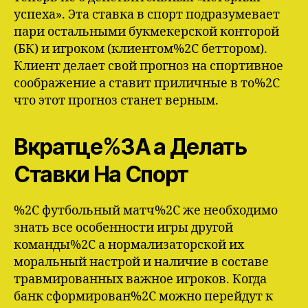
успеха». Эта ставка в спорт подразумевает
пари остальными букмекерской конторой
(БК) и игроком (клиентом%2C беттором).
Клиент делает свой прогноз на спортивное
соображение а ставит приличные в то%2C
что этот прогноз станет верным.
Вкратце%3A а Делать
Ставки На Спорт
%2C футбольный матч%2C же необходимо
знать все особенности игры другой
команды%2C а нормализаторской их
моральный настрой и наличие в составе
травмированных важное игроков. Когда
банк сформирован%2C можно перейдут к