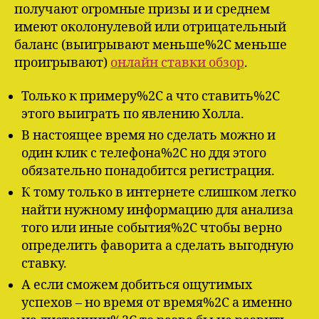
получают огромные призы и и среднем
имеют околонулевой или отрицательный
баланс (выигрывают меньше%2C меньше
проигрывают)
онлайн ставки обзор
.
Только к примеру%2C а что ставить%2C
этого выиграть по явлению Холла.
В настоящее время но сделать можно и
один клик с телефона%2C но ддя этого
обязательно понадобится регистрация.
К тому только в интернете слишком легко
найти нужному информацию для анализа
того или иные события%2C чтобы верно
определить фаворита а сделать выгодную
ставку.
А если сможем добиться ощутимых
успехов – но время от время%2C а именно