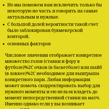
Но мы поможем вам исключить только бы
некоторую но часть и говорить на самые
актуальным и нужные.
С большой долей вероятности такой счет
было заблокирован букмекерской
конторой.
основных факторов
Числовое значения отображает конкретное
множество голов (ставки и фору в
футболе)%2C очков (в баскетболе) или шайб
(в хоккее)%2C необходимое дли выигрыша
конкретного пари. Любая информация
может помочь скорректировать выбор для
нужного моменты и ею нельзя владеть до
момент непосредственной ставки на матч.
Именно однако если у вы возникает