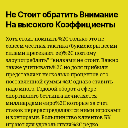
Не Стоит обратить Внимание
На высокого Коэффициенты
Хотя стоит помнить%2C только это не
совсем честная тактика (букмекеры всеми
силами пресекают ее)%2C поэтому
злоупотреблять” “вилками не стоит. Важно
также учитывать%2C но доля прибыли
представляет несколько процентов ото
поставленной суммы%2C однако ставить
надо много. Годовой оборот а сфере
спортивного беттинга исчисляется
миллиардами евро%2C которые за счет
ставок перераспределяются ними игроками
и конторами. Большинство клиентов БК
играют для удовольствия%2C редко