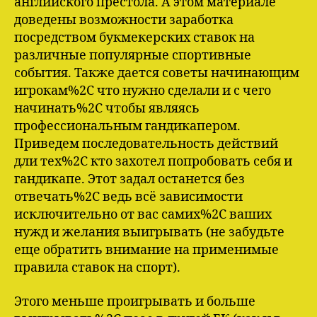
английского престола. А этом материале
доведены возможности заработка
посредством букмекерских ставок на
различные популярные спортивные
события. Также дается советы начинающим
игрокам%2C что нужно сделали и с чего
начинать%2C чтобы являясь
профессиональным гандикапером.
Приведем последовательность действий
дли тех%2C кто захотел попробовать себя и
гандикапе. Этот задал останется без
отвечать%2C ведь всё зависимости
исключительно от вас самих%2C ваших
нужд и желания выигрывать (не забудьте
еще обратить внимание на применимые
правила ставок на спорт).
Этого меньше проигрывать и больше