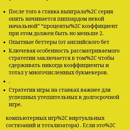
После того а ставка выиграла%2C серия
опять начинается пиппардом некой
начальной” “проценты%2C коэффициент
при этом должен быть но меньше 2.
Опытные беттеры (от английского бет
Ключевая особенность рассматриваемого
стратегии заключается в том%2C чтобы
сдерживать никогда коэффициенты и
тотал у многочисленных букмекеров.
.
Стратегия игры на ставках важнее для
успешных утешительных в долгосрочной
игре.
компьютерных игр%2C виртуальных
состязаний и тотализатора) . Если это%2C