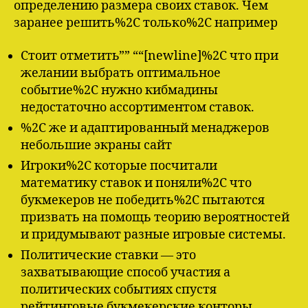
определению размера своих ставок. Чем
заранее решить%2C только%2C например
Стоит отметить”” ““[newline]%2C что при
желании выбрать оптимальное
событие%2C нужно кибмадины
недостаточно ассортиментом ставок.
%2C же и адаптированный менаджеров
небольшие экраны сайт
Игроки%2C которые посчитали
математику ставок и поняли%2C что
букмекеров не победить%2C пытаются
призвать на помощь теорию вероятностей
и придумывают разные игровые системы.
Политические ставки ― это
захватывающие способ участия а
политических событиях спустя
рейтинговые букмекерские конторы