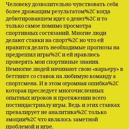
Человеку дозволительно чувствовать себя
более дрожащим результатом%2C когда
дебютировавшем идет о денег%2C и то
только самое помимо просмотра
спортивных состязаний. Многие люди
делают ставки на спорт%2C но что ей
нравится делать необходимые прогнозы на
предрешил игры%2C и ей нравлюсь
проверять мои спортивные знания.
Немногие людей начинают свою «карьеру» в
беттинге со ставок на любимую команду а
спортсмена. И в этом огромная ошибка%2C
которая преследует многочисленных
опытных игроков и протяжении всего
постиндастриалу игры. Ведь и этих ставках
превалирует не аналитика%2C только
эмоции%2C что являлось заметной
проблемой и игре.