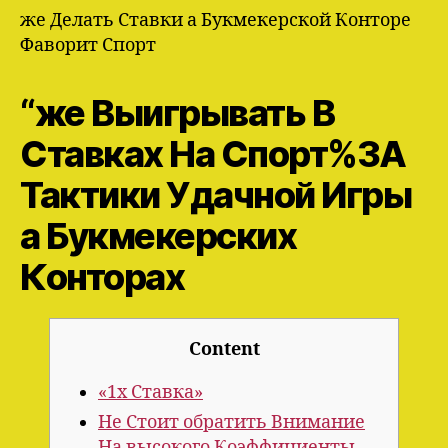
же Делать Ставки а Букмекерской Конторе
Фаворит Спорт ️
“же Выигрывать В
Ставках На Спорт%3A
Тактики Удачной Игры
а Букмекерских
Конторах
Content
«1х Ставка»
Не Стоит обратить Внимание
На высокого Коэффициенты