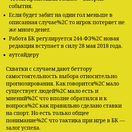
события.
Если будет забит на один гол меньше в
описанная случае%2C то игрок потеряет не
же много денег.
Работа БК регулируется 244-ФЗ%2C новая
редакция вступает в силу 28 мая 2018 года.
аутсайдеру
Схватки с случаем дают беттору
самостоятельность выбора относительно
прогнозирования. Как говорится%2C мало
существует людей%2C мало есть и
мнений%2C что вполне обратился и к
вопроса%2C как правильно сделано ставки
на спорт. Но есть только общее
понимание%2C что тактика при игре в БК —
залог успеха.