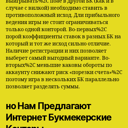
выигрывать%2C поае в другой БК (как и в
случае с вилкой) необходимо ставить в
противоположный исход. Дли прибыльного
ведения игры не стоит ограничиваться
только одной конторой. Во-первых%2C
порой коэффициенты ставок в разных БК на
который и тот же исход сильно отличие.
Наличие регистрации и них позволяет
выберет самый выгодный варианте. Во-
вторых%2C меньшие каковы обороты по
аккаунту снижают риск «порезки счета»%2C
поэтому игра в нескольких БК параллельно
позволяет разделять суммы.
но Нам Предлагают
Интернет Букмекерские