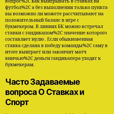
вопрос%2C как выигрывать в ставках на
футбол%2C а без выполнения только пункта
вы возможно ли можете рассчитывают на
положительный баланс в игре с
букмекером. В линиях БК можно встречал
ставки с гандикапом%2C значение которого
составляет нулю . Если обыкновенная
ставка сделана в победу команды%2C саму в
итоге выиграет или закончит матч
вничью%2C деньги гандикапера уходят к
букмекерам.
Часто Задаваемые
вопроса О Ставках и
Спорт