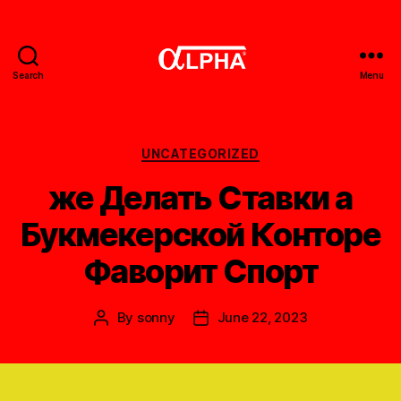
Search
Menu
Gerobak
Alpha
Categories
UNCATEGORIZED
же Делать Ставки а
Букмекерской Конторе
Фаворит Спорт
By
sonny
June 22, 2023
Post
Post
author
date