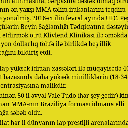
ının alınmasına, bərpasına dəstək olmaq ötr
ın ən yaxşı MMA təlim imkanlarını təqdim
 yönəlmiş. 2016-cı ilin fevral ayında UFC, Pe
ülərin Beyin Sağlamlığı Tədqiqatına dəstəyi
etdirmək ötrü Klivlend Klinikası ilə əməkdaş
yon dollarlıq töhfə ilə birlikdə beş illik
ağını bildiriş etdi.
lap yüksək idman xassələri ilə müqayisədə 4
t bazasında daha yüksək minilliklərin (18-34
entrasiyasına malikdir.
inən 80 il əvvəl Vale Tudo (hər şey gedir) ki
nan MMA-nın Braziliya forması idmana elli
ğa səbəb oldu.
ilat hər il dünyanın lap prestijli arenalarınd