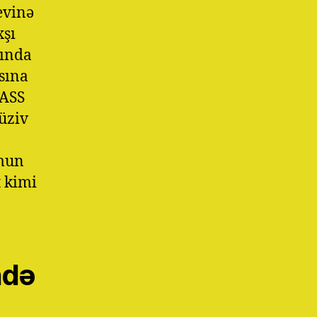
evinə
xşı
sında
asına
PASS
üziv
zmun
t kimi
ndə