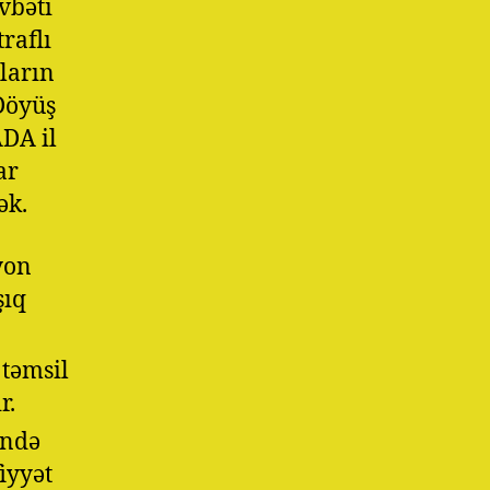
vbəti
raflı
ların
Döyüş
DA il
ar
ək.
yon
şıq
 təmsil
r.
ində
iyyət