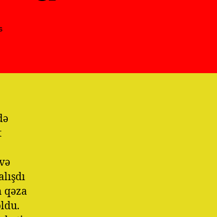
on
s
Sentyabr
2023
Səhifə
62
Müasir
çağ
Media
də
t
 və
alışdı
n qəza
oldu.