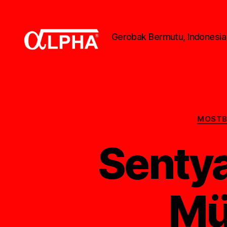
Gerobak Bermutu, Indonesia
Gerobak
Alpha
MOSTBE
Sentya
Mü