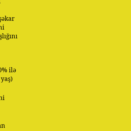
ü
şəkar
ni
lığını
0% ilə
 yaş)
mi
an