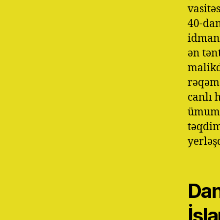
vasitə
40-dan
idman 
ən tən
malikd
rəqəms
canlı 
ümumən
təqdim
yerləş
Dan
İs