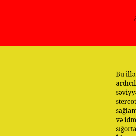
Bu ill
ardıcı
səviyy
stereo
sağlam
və idm
sığort