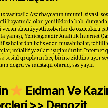
ız vasitəsilə Azərbaycanın ümumi, siyasi, sos
tli həyatında olan yeniliklərlə bab, dünyada
i verən əhəmiyyətli xəbərlər də oxuculara çatd
a yanaşı, Yenicag.nadir Analitik İnternet Qə
if sahələrdən bəhs edən müsahibələr, təhlillə
jlar, müəllif yazıları işıqlandırılır. İnternet 
 və sosial qrupların heç birinə ziddinə ayrı-se
 tam doğru və müstəqil olaraq, səs yayır.
in
Ei̇dman Və Kazi
rcləri >> Depozit