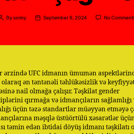
By
sonny
September 9, 2024
No Comment
Post
Post
author
date
ər ərzində UFC idmanın ümumən aspektlərin
l olaraq ən təntənəli təhlükəsizlik və keyfiyyə
əsinə nail olmağa çalışır. Təşkilat gender
tiplərini qırmağa və idmançıların sağlamlığı
lığı üçün təzə standartlar müəyyən etməyə ç
ançılarına məşqlə üstüörtülü xəsarətlər üçü
ası təmin edən ibtidai döyüş idmanı təşkilatı 