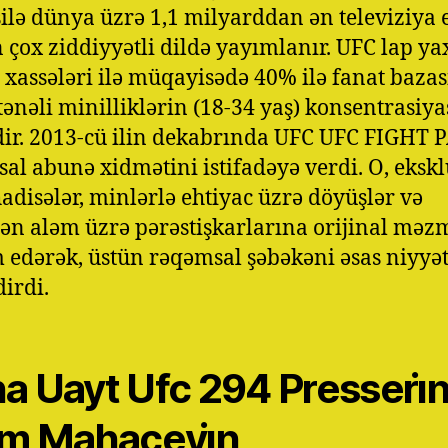
silə dünya üzrə 1,1 milyarddan ən televiziya 
 çox ziddiyyətli dildə yayımlanır. UFC lap ya
xassələri ilə müqayisədə 40% ilə fanat baza
tənəli minilliklərin (18-34 yaş) konsentrasiy
ir. 2013-cü ilin dekabrında UFC UFC FIGHT 
al abunə xidmətini istifadəyə verdi. O, ekskl
hadisələr, minlərlə ehtiyac üzrə döyüşlər və
 aləm üzrə pərəstişkarlarına orijinal mə
 edərək, üstün rəqəmsal şəbəkəni əsas niyyə
dirdi.
a Uayt Ufc 294 Presseri̇
lam Mahaçevi̇n