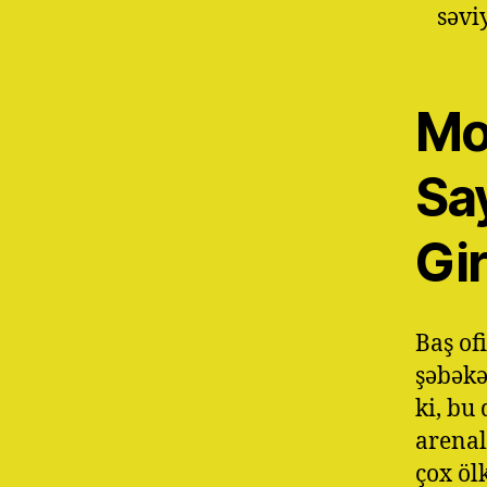
səvi
Mo
Sa
Gi
Baş of
şəbəkə
ki, bu
arenal
çox öl