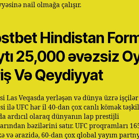
yyəsinə nail olmağa çalışır.
stbet Hindistan Form
ytı 25,000 əvəzsiz O
riş Və Qeydiyyat
isi Las Veqasda yerləşən və dünya üzrə işçilər
si ilə UFC hər il 40-dan çox canlı kömək təşkil
 da ardıcıl olaraq dünyanın lap prestijli
arından bəzilərini satır. UFC proqramları 16
kə və ərazidə, 60-dan çox qlobal yayım partn