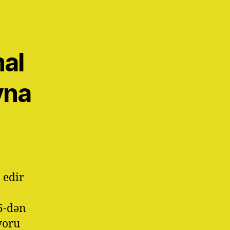
al
yna
 edir
5-dən
yoru