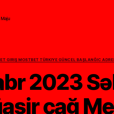
 Maju
Categories
T GIRIŞ MOSTBET TÜRKIYE GÜNCEL BAŞLANĞIC ADRES
br 2023 Sə
asir çağ Me