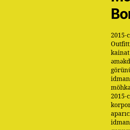
Bo
2015-c
Outfit
kainat
əməkd
görünü
idmanç
möhkəm
2015-c
korpor
aparıc
idmanç