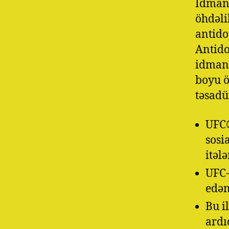
İdmanç
öhdəli
antido
Antido
idmanl
boyu ö
təsadü
UFC®
sosi
itəl
UFC-
edən
Bu i
ardı