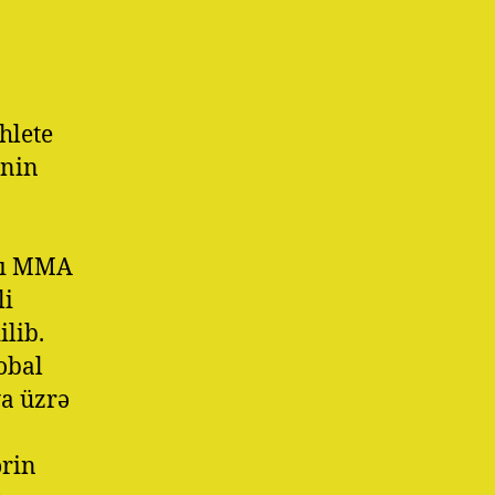
hlete
-nin
arı MMA
li
lib.
obal
a üzrə
ərin