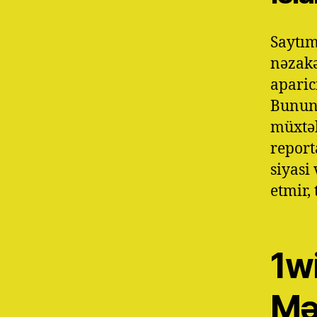
Saytım
nəzakə
aparic
Bununl
müxtəl
reporta
siyasi
etmir,
1w
Mə