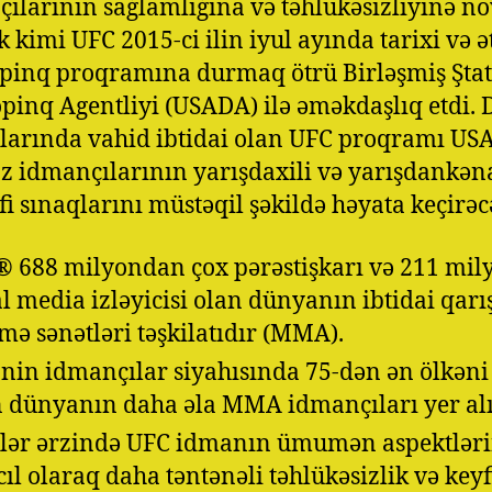
ılarının sağlamlığına və təhlükəsizliyinə nö
k kimi UFC 2015-ci ilin iyul ayında tarixi və ət
pinq proqramına durmaq ötrü Birləşmiş Ştat
pinq Agentliyi (USADA) ilə əməkdaşlıq etdi. 
arında vahid ibtidai olan UFC proqramı USA
z idmançılarının yarışdaxili və yarışdankən
fi sınaqlarını müstəqil şəkildə həyata keçirəc
 688 milyondan çox pərəstişkarı və 211 mil
al media izləyicisi olan dünyanın ibtidai qarı
əmə sənətləri təşkilatıdır (MMA).
nin idmançılar siyahısında 75-dən ən ölkəni
 dünyanın daha əla MMA idmançıları yer alı
llər ərzində UFC idmanın ümumən aspektlər
cıl olaraq daha təntənəli təhlükəsizlik və keyf