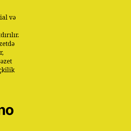
ial və
ırılır.
zetdə
r,
qəzet
çkilik
no