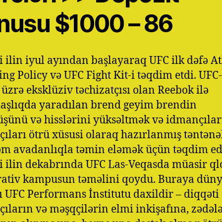
nusu $1000 – 86
i ilin iyul ayından başlayaraq UFC ilk dəfə At
ting Policy və UFC Fight Kit-i təqdim etdi. UFC
 üzrə eksklüziv təchizatçısı olan Reebok ilə
aşlıqda yaradılan brend geyim brendin
şünü və hisslərini yüksəltmək və idmançıl
ıları ötrü xüsusi olaraq hazırlanmış təntənə
 avadanlıqla təmin eləmək üçün təqdim edi
i ilin dekabrında UFC Las-Veqasda müasir ql
ativ kampusun təməlini qoydu. Buraya düny
ı UFC Performans İnstitutu daxildir – diqqəti
ıların və məşqçilərin elmi inkişafına, zədəl