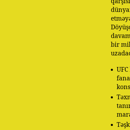
qarşıs
dünyan
etməyə
Döyüşç
davam 
bir mil
uzadac
UFC 
fana
kons
Təxm
tanı
mara
Təşk