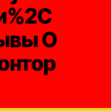
ки%2C
ывы О
онтор