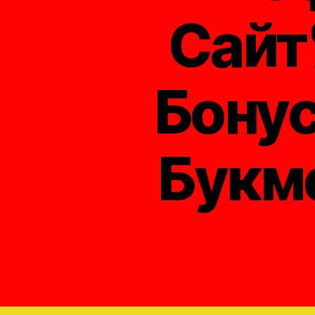
Сайт
Бону
Букм