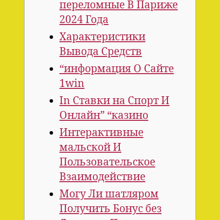
переломные В Париже
2024 Года
Характеристики
Вывода Средств
“информация О Сайте
1win
In Ставки на Спорт И
Онлайн” “казино
Интерактивные
мальской И
Пользовательское
Взаимодействие
Могу Ли шатляром
Получить Бонус без