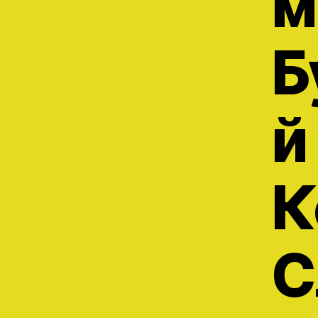
м
Б
й
К
С