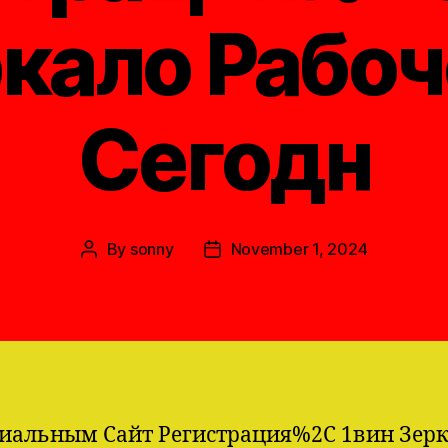
кало Рабоч
Сегодн
By
sonny
November 1, 2024
Post
Post
author
date
иальным Сайт Регистрация%2C 1вин Зер