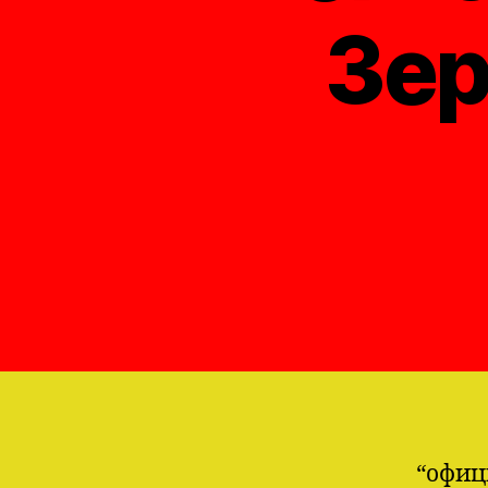
Зер
“офиц