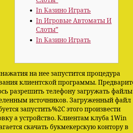
Слоты”
In Казино Играть
In Игровые Автоматы И
Слоты”
In Казино Играть
 нажатия на нее запустится процедура
вания клиентской программы. Предварит
ось разрешить телефону загружать файлы
еленным источников. Загруженный файл
буется запустить%2C этого произвести
овку а устройство. Клиентам клуба 1Win
агается скачать букмекерскую контору в