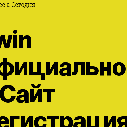
ее а Сегодня
win
фициальн
 Сайт
егистраци