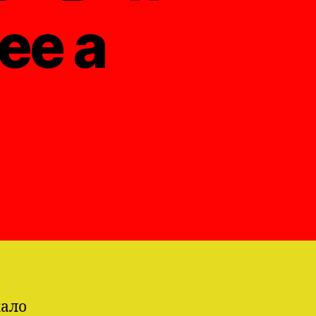
ее а
кало