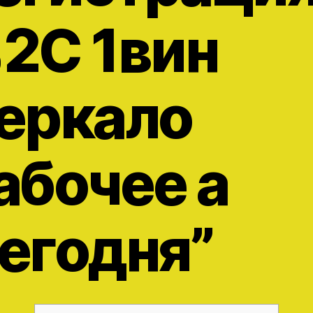
2C 1вин
еркало
абочее а
егодня”