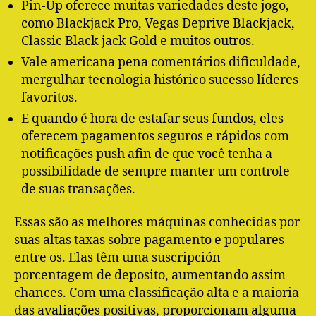
Pin-Up oferece muitas variedades deste jogo,
como Blackjack Pro, Vegas Deprive Blackjack,
Classic Black jack Gold e muitos outros.
Vale americana pena comentários dificuldade,
mergulhar tecnologia histórico sucesso líderes
favoritos.
E quando é hora de estafar seus fundos, eles
oferecem pagamentos seguros e rápidos com
notificações push afin de que você tenha a
possibilidade de sempre manter um controle
de suas transações.
Essas são as melhores máquinas conhecidas por
suas altas taxas sobre pagamento e populares
entre os. Elas têm uma suscripción
porcentagem de deposito, aumentando assim
chances. Com uma classificação alta e a maioria
das avaliações positivas, proporcionam alguma