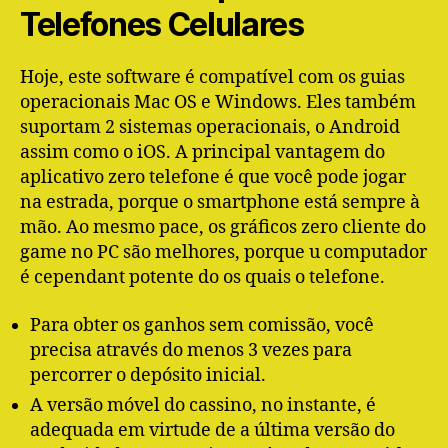
Telefones Celulares
Hoje, este software é compatível com os guias
operacionais Mac OS e Windows. Eles também
suportam 2 sistemas operacionais, o Android
assim como o iOS. A principal vantagem do
aplicativo zero telefone é que você pode jogar
na estrada, porque o smartphone está sempre à
mão. Ao mesmo pace, os gráficos zero cliente do
game no PC são melhores, porque u computador
é cependant potente do os quais o telefone.
Para obter os ganhos sem comissão, você
precisa através do menos 3 vezes para
percorrer o depósito inicial.
A versão móvel do cassino, no instante, é
adequada em virtude de a última versão do