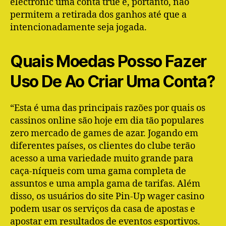
electronic uma conta true e, portanto, não
permitem a retirada dos ganhos até que a
intencionadamente seja jogada.
Quais Moedas Posso Fazer
Uso De Ao Criar Uma Conta?
“Esta é uma das principais razões por quais os
cassinos online são hoje em dia tão populares
zero mercado de games de azar. Jogando em
diferentes países, os clientes do clube terão
acesso a uma variedade muito grande para
caça-níqueis com uma gama completa de
assuntos e uma ampla gama de tarifas. Além
disso, os usuários do site Pin-Up wager casino
podem usar os serviços da casa de apostas e
apostar em resultados de eventos esportivos.