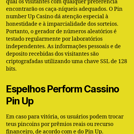
qual os visitantes com qualquer preferência
encontrarão os caça-níqueis adequados. O Pin
number Up Casino dá atenção especial à
honestidade e à imparcialidade dos sorteios.
Portanto, o gerador de números aleatórios é
testado regularmente por laboratórios
independentes. As informações pessoais e de
deposito recebidas dos visitantes são
criptografadas utilizando uma chave SSL de 128
bits.
Espelhos Perform Cassino
Pin Up
Em caso para vitória, os usuários podem trocar
teus pincoins por prêmios reais ou recurso
financeiro, de acordo com e do Pin Up.