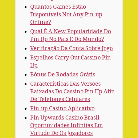
Quantos Games Estão
Disponíveis Not Any Pin-up
Online?
Qual É A New Popularidade Do
Pin Up No País E Do Mundo?
Verificação Da Conta Sobre Jogo
Espelhos Carry Out Cassino Pin
Up
Bônus De Rodadas Grátis
Características Das Versões
Baixadas Do Cassino Pin Up Afin
De Telefones Celulares
Pin-up Casino Aplicativo
Pin Upwards Casino Brasil –
Oportunidades Infinitas Em
Virtude De Os Jogadores