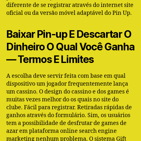
diferente de se registrar através do internet site
oficial ou da versão móvel adaptável do Pin Up.
Baixar Pin-up E Descartar O
Dinheiro O Qual Você Ganha
— Termos E Limites
A escolha deve servir feita com base em qual
dispositivo um jogador frequentemente lança
um cassino. O design do cassino e dos games é
muitas vezes melhor do os quais no site do
clube. Fácil para registrar. Retiradas rápidas de
ganhos através do formulário. Sim, os usuários
tem a possibilidade de desfrutar de games de
azar em plataforma online search engine
marketing nenhum problema. O sistema Gift