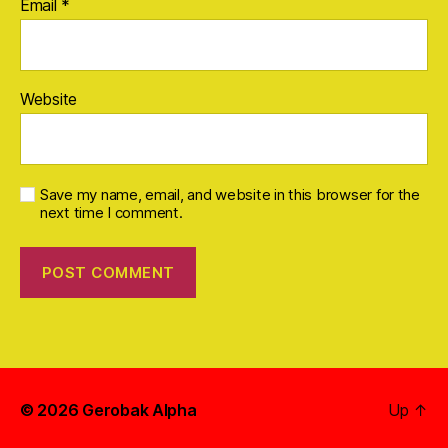
Email
*
Website
Save my name, email, and website in this browser for the
next time I comment.
© 2026
Gerobak Alpha
Up
↑