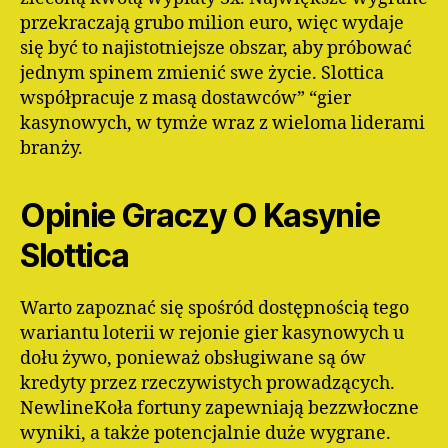
przekraczają grubo milion euro, więc wydaje
się być to najistotniejsze obszar, aby próbować
jednym spinem zmienić swe życie. Slottica
współpracuje z masą dostawców” “gier
kasynowych, w tymże wraz z wieloma liderami
branży.
Opinie Graczy O Kasynie
Slottica
Warto zapoznać się spośród dostępnością tego
wariantu loterii w rejonie gier kasynowych u
dołu żywo, ponieważ obsługiwane są ów
kredyty przez rzeczywistych prowadzących.
NewlineKoła fortuny zapewniają bezzwłoczne
wyniki, a także potencjalnie duże wygrane.