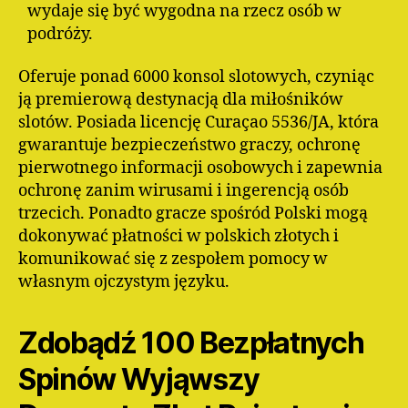
wydaje się być wygodna na rzecz osób w
podróży.
Oferuje ponad 6000 konsol slotowych, czyniąc
ją premierową destynacją dla miłośników
slotów. Posiada licencję Curaçao 5536/JA, która
gwarantuje bezpieczeństwo graczy, ochronę
pierwotnego informacji osobowych i zapewnia
ochronę zanim wirusami i ingerencją osób
trzecich. Ponadto gracze spośród Polski mogą
dokonywać płatności w polskich złotych i
komunikować się z zespołem pomocy w
własnym ojczystym języku.
Zdobądź 100 Bezpłatnych
Spinów Wyjąwszy