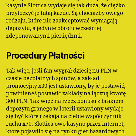
kasynie Slottica wydaje się tak duża, że ciężko
przytoczyć je tutaj każde. Są chociażby owego
rodzaju, które nie zaakceptować wymagają
depozytu, a jedynie obrotu wcześniej
zdeponowanymi pieniędzmi.
Procedury Płatności
Tak więc, jeśli fan wygrał dziesięciu PLN w
czasie bezpłatnych spinów, a zakład
promocyjny x30 jest ustawiony, by je postawić,
powinieneś postawić zakłady na łączną kwotę
300 PLN. Tak więc na rzecz bonusu z brakiem
depozytu granego w loterii ustawiony wydaje
się być które czekają na ciebie współczynnik
ruchu x70. Slottica owo kasyno przez internet,
które pojawiło się na rynku gier hazardowych