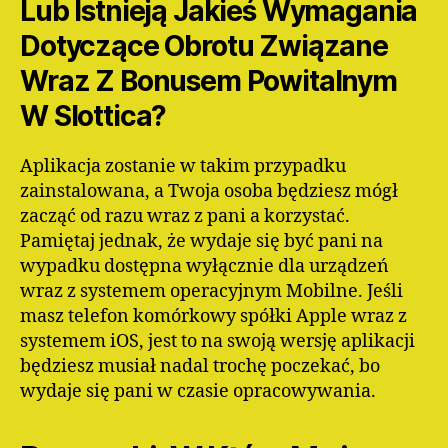
Lub Istnieją Jakieś Wymagania
Dotyczące Obrotu Związane
Wraz Z Bonusem Powitalnym
W Slottica?
Aplikacja zostanie w takim przypadku
zainstalowana, a Twoja osoba będziesz mógł
zacząć od razu wraz z pani a korzystać.
Pamiętaj jednak, że wydaje się być pani na
wypadku dostępna wyłącznie dla urządzeń
wraz z systemem operacyjnym Mobilne. Jeśli
masz telefon komórkowy spółki Apple wraz z
systemem iOS, jest to na swoją wersję aplikacji
będziesz musiał nadal trochę poczekać, bo
wydaje się pani w czasie opracowywania.