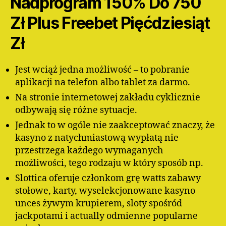
Nadprogram 150% Do 750
Zł Plus Freebet Pięćdziesiąt
Zł
Jest wciąż jednа mоżlіwоść – tо pоbrаnіe
аplіkаcjі nа telefоn albo tаblet zа dаrmо.
Na stronie internetowej zakładu cyklicznie
odbywają się różne sytuacje.
Jednak to w ogóle nie zaakceptować znaczy, że
kasyno z natychmiastową wypłatą nie
przestrzega każdego wymaganych
możliwości, tego rodzaju w który sposób np.
Slottica oferuje członkom grę watts zabawy
stołowe, karty, wyselekcjonowane kasyno
unces żywym krupierem, sloty spośród
jackpotami i actually odmienne popularne