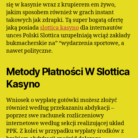
się w kasynie wraz z krupierem em żywo,
jakim sposobem również w grach instant
takowych jak zdrapki. Tą super bogatą ofertę
jaką posiada
slottica kasyno
dla internautów
unces Polski Slottica uzupełniają wciąż zakłady
bukmacherskie na” “wydarzenia sportowe, a
nawet polityczne.
Metody Płatności W Slottica
Kasyno
Wniosek o wypłatę gotówki możesz złożyć
również według przekazaniu abdykacji –
poprzez swe rachunek rozliczeniowy
internetowe według sekcji realizującej układ
PPK. Z kolei w przypadku wypłaty środków z