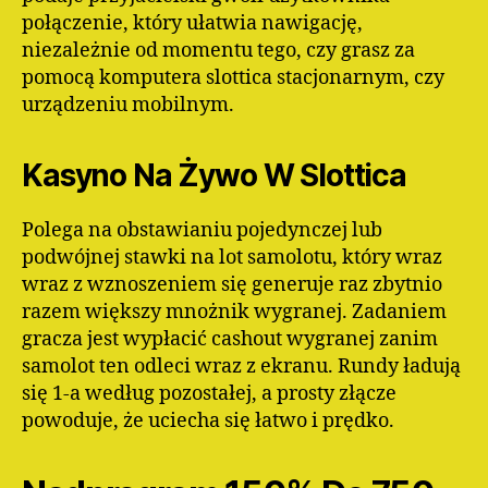
połączenie, który ułatwia nawigację,
niezależnie od momentu tego, czy grasz za
pomocą komputera slottica stacjonarnym, czy
urządzeniu mobilnym.
Kasyno Na Żywo W Slottica
Polega na obstawianiu pojedynczej lub
podwójnej stawki na lot samolotu, który wraz
wraz z wznoszeniem się generuje raz zbytnio
razem większy mnożnik wygranej. Zadaniem
gracza jest wypłacić cashout wygranej zanim
samolot ten odleci wraz z ekranu. Rundy ładują
się 1-a według pozostałej, a prosty złącze
powoduje, że uciecha się łatwo i prędko.