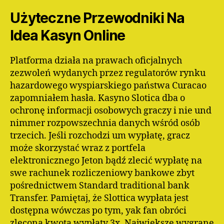
Użyteczne Przewodniki Na
Idea Kasyn Online
Platforma działa na prawach oficjalnych
zezwoleń wydanych przez regulatorów rynku
hazardowego wyspiarskiego państwa Curacao
zapomniałem hasła. Kasyno Slotica dba o
ochronę informacji osobowych graczy i nie und
nimmer rozpowszechnia danych wśród osób
trzecich. Jeśli rozchodzi um wypłatę, gracz
może skorzystać wraz z portfela
elektronicznego Jeton bądź zlecić wypłatę na
swe rachunek rozliczeniowy bankowe zbyt
pośrednictwem Standard traditional bank
Transfer. Pamiętaj, że Slottica wypłata jest
dostępna wówczas po tym, yak fan obróci
zleconą kwotą wypłaty 3x. Największe wygrane