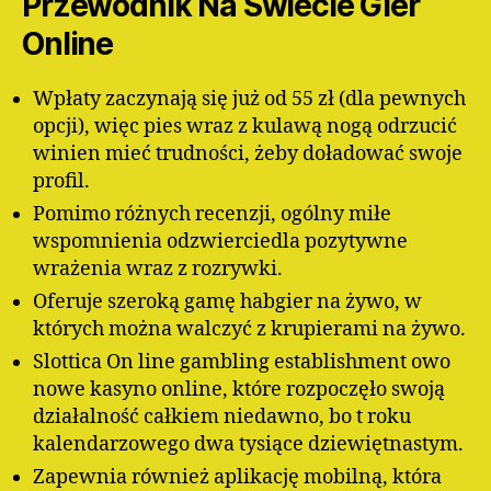
Przewodnik Na Świecie Gier
Online
Wpłaty zaczynają się już od 55 zł (dla pewnych
opcji), więc pies wraz z kulawą nogą odrzucić
winien mieć trudności, żeby doładować swoje
profil.
Pomimo różnych recenzji, ogólny miłe
wspomnienia odzwierciedla pozytywne
wrażenia wraz z rozrywki.
Oferuje szeroką gamę habgier na żywo, w
których można walczyć z krupierami na żywo.
Slottica On line gambling establishment owo
nowe kasyno online, które rozpoczęło swoją
działalność całkiem niedawno, bo t roku
kalendarzowego dwa tysiące dziewiętnastym.
Zapewnia również aplikację mobilną, która