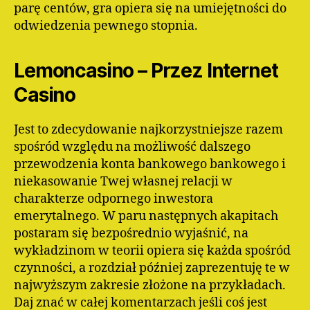
parę centów, gra opiera się na umiejętności do
odwiedzenia pewnego stopnia.
Lemoncasino – Przez Internet
Casino
Jest to zdecydowanie najkorzystniejsze razem
spośród względu na możliwość dalszego
przewodzenia konta bankowego bankowego i
niekasowanie Twej własnej relacji w
charakterze odpornego inwestora
emerytalnego. W paru następnych akapitach
postaram się bezpośrednio wyjaśnić, na
wykładzinom w teorii opiera się każda spośród
czynności, a rozdział później zaprezentuję te w
najwyższym zakresie złożone na przykładach.
Daj znać w całej komentarzach jeśli coś jest