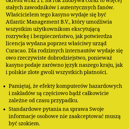
okresu wraz z r. na rok zdobywa coraz to więcej
stałych zawodników i autentycznych fanów.
Właścicielem tego kasyno wydaje się być
Atlantic Management B.V., który umożliwia
wszystkim użytkownikom ekscytującą
rozrywkę i bezpieczeństwo, jak potwierdza
licencja wydana poprzez właściwy urząd
Curacao. Dla rodzimych internautów wydaje się
owo rzeczywiste dobrodziejstwo, ponieważ
kasyno podaje zarówno język naszego kraju, jak
i polskie złote gwoli wszystkich płatności.
Pamiętaj, że efekty komputerów hazardowych
i zakładów są częściowo bądź całkowicie
zależne od czasu przypadku.
Standardowe pytania na sprawa Swoje
informacje osobowe nie zaakceptować muszą
być szokiem.