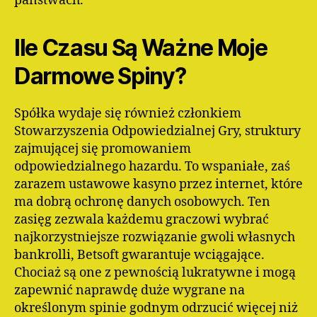
państwach.
Ile Czasu Są Ważne Moje
Darmowe Spiny?
Spółka wydaje się również członkiem
Stowarzyszenia Odpowiedzialnej Gry, struktury
zajmującej się promowaniem
odpowiedzialnego hazardu. To wspaniałe, zaś
zarazem ustawowe kasyno przez internet, które
ma dobrą ochronę danych osobowych. Ten
zasięg zezwala każdemu graczowi wybrać
najkorzystniejsze rozwiązanie gwoli własnych
bankrolli, Betsoft gwarantuje wciągające.
Chociaż są one z pewnością lukratywne i mogą
zapewnić naprawdę duże wygrane na
określonym spinie godnym odrzucić więcej niż