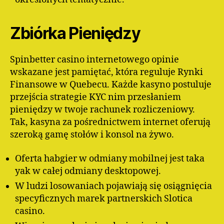
Zbiórka Pieniędzy
Spinbetter casino internetowego opinie
wskazane jest pamiętać, która reguluje Rynki
Finansowe w Quebecu. Każde kasyno postuluje
przejścia strategie KYC nim przesłaniem
pieniędzy w twoje rachunek rozliczeniowy.
Tak, kasyna za pośrednictwem internet oferują
szeroką gamę stołów i konsol na żywo.
Oferta habgier w odmiany mobilnej jest taka
yak w całej odmiany desktopowej.
W ludzi losowaniach pojawiają się osiągnięcia
specyficznych marek partnerskich Slotica
casino.