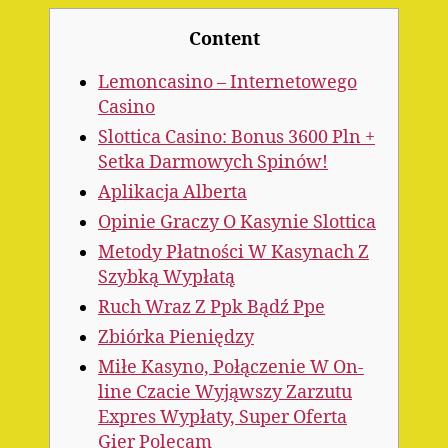
Onl
Content
Ca
Lemoncasino – Internetowego
Casino
Slottica Casino: Bonus 3600 Pln +
Setka Darmowych Spinów!
Aplikacja Alberta
Opinie Graczy O Kasynie Slottica
Metody Płatności W Kasynach Z
Szybką Wypłatą
Ruch Wraz Z Ppk Bądź Ppe
Zbiórka Pieniędzy
Miłe Kasyno, Połączenie W On-
line Czacie Wyjąwszy Zarzutu
Expres Wypłaty, Super Oferta
Gier Polecam