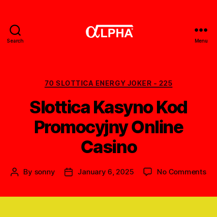
Search
Menu
Gerobak
Alpha
Categories
70 SLOTTICA ENERGY JOKER - 225
Slottica Kasyno Kod
Promocyjny Online
Casino
on
By
sonny
January 6, 2025
No Comments
Post
Post
Slo
author
date
Ka
Ko
Pr