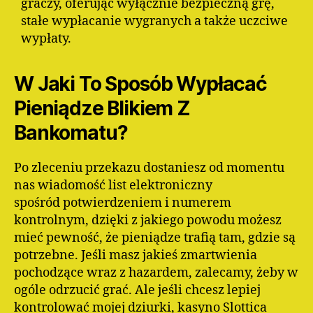
graczy, oferując wyłącznie bezpieczną grę,
stałe wypłacanie wygranych a także uczciwe
wypłaty.
W Jaki To Sposób Wypłacać
Pieniądze Blikiem Z
Bankomatu?
Po zleceniu przekazu dostaniesz od momentu
nas wiadomość list elektroniczny
spośród potwierdzeniem i numerem
kontrolnym, dzięki z jakiego powodu możesz
mieć pewność, że pieniądze trafią tam, gdzie są
potrzebne. Jeśli masz jakieś zmartwienia
pochodzące wraz z hazardem, zalecamy, żeby w
ogóle odrzucić grać. Ale jeśli chcesz lepiej
kontrolować mojej dziurki, kasyno Slottica