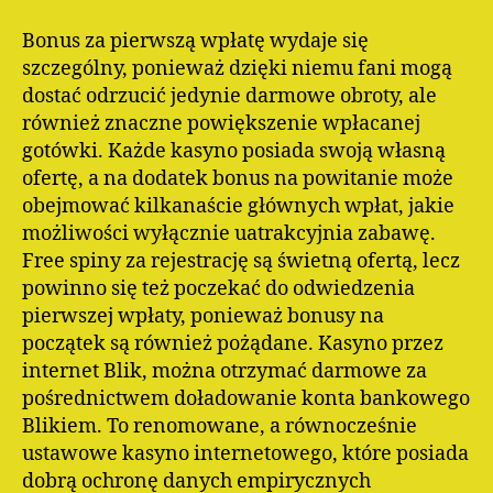
Bonus za pierwszą wpłatę wydaje się
szczególny, ponieważ dzięki niemu fani mogą
dostać odrzucić jedynie darmowe obroty, ale
również znaczne powiększenie wpłacanej
gotówki. Każde kasyno posiada swoją własną
ofertę, a na dodatek bonus na powitanie może
obejmować kilkanaście głównych wpłat, jakie
możliwości wyłącznie uatrakcyjnia zabawę.
Free spiny za rejestrację są świetną ofertą, lecz
powinno się też poczekać do odwiedzenia
pierwszej wpłaty, ponieważ bonusy na
początek są również pożądane. Kasyno przez
internet Blik, można otrzymać darmowe za
pośrednictwem doładowanie konta bankowego
Blikiem. To renomowane, a równocześnie
ustawowe kasyno internetowego, które posiada
dobrą ochronę danych empirycznych