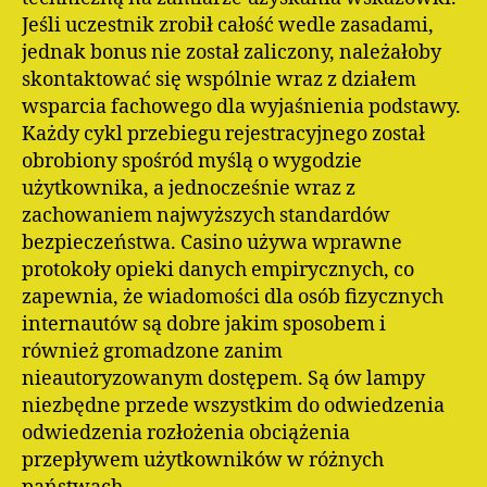
Jeśli uczestnik zrobił całość wedle zasadami,
jednak bonus nie został zaliczony, należałoby
skontaktować się wspólnie wraz z działem
wsparcia fachowego dla wyjaśnienia podstawy.
Każdy cykl przebiegu rejestracyjnego został
obrobiony spośród myślą o wygodzie
użytkownika, a jednocześnie wraz z
zachowaniem najwyższych standardów
bezpieczeństwa. Casino używa wprawne
protokoły opieki danych empirycznych, co
zapewnia, że wiadomości dla osób fizycznych
internautów są dobre jakim sposobem i
również gromadzone zanim
nieautoryzowanym dostępem. Są ów lampy
niezbędne przede wszystkim do odwiedzenia
odwiedzenia rozłożenia obciążenia
przepływem użytkowników w różnych