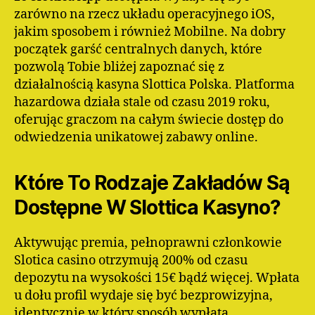
zarówno na rzecz układu operacyjnego iOS,
jakim sposobem i również Mobilne. Na dobry
początek garść centralnych danych, które
pozwolą Tobie bliżej zapoznać się z
działalnością kasyna Slottica Polska. Platforma
hazardowa działa stale od czasu 2019 roku,
oferując graczom na całym świecie dostęp do
odwiedzenia unikatowej zabawy online.
Które To Rodzaje Zakładów Są
Dostępne W Slottica Kasyno?
Aktywując premia, pełnoprawni członkowie
Slotica casino otrzymują 200% od czasu
depozytu na wysokości 15€ bądź więcej. Wpłata
u dołu profil wydaje się być bezprowizyjna,
identycznie w który sposób wypłata