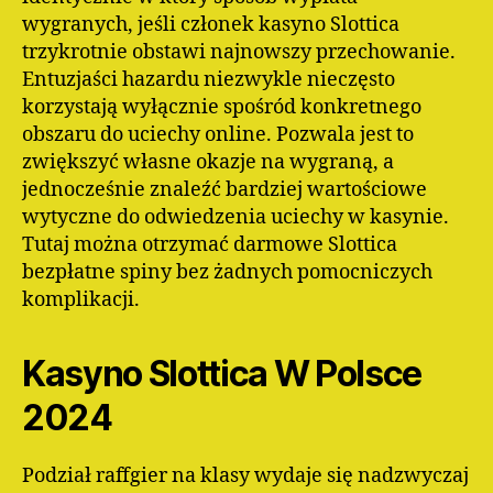
wygranych, jeśli członek kasyno Slottica
trzykrotnie obstawi najnowszy przechowanie.
Entuzjaści hazardu niezwykle nieczęsto
korzystają wyłącznie spośród konkretnego
obszaru do uciechy online. Pozwala jest to
zwiększyć własne okazje na wygraną, a
jednocześnie znaleźć bardziej wartościowe
wytyczne do odwiedzenia uciechy w kasynie.
Tutaj można otrzymać darmowe Slottica
bezpłatne spiny bez żadnych pomocniczych
komplikacji.
Kasyno Slottica W Polsce
2024
Podział raffgier na klasy wydaje się nadzwyczaj