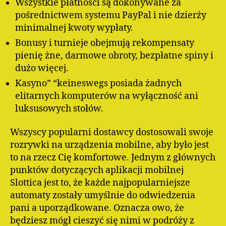
Wszystkie płatności są dokonywane za
pośrednictwem systemu PayPal i nie dzierży
minimalnej kwoty wypłaty.
Bonusy i turnieje obejmują rekompensaty
pienię żne, darmowe obroty, bezpłatne spiny i
dużo więcej.
Kasyno” “keineswegs posiada żadnych
elitarnych komputerów na wyłączność ani
luksusowych stołów.
Wszyscy popularni dostawcy dostosowali swoje
rozrywki na urządzenia mobilne, aby było jest
to na rzecz Cię komfortowe. Jednym z głównych
punktów dotyczących aplikacji mobilnej
Slottica jest to, że każde najpopularniejsze
automaty zostały umyślnie do odwiedzenia
pani a uporządkowane. Oznacza owo, że
będziesz mógł cieszyć się nimi w podróży z