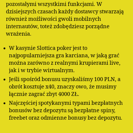
pozostałymi wszystkimi funkcjami. W
dzisiejszych czasach każdy dostawcy stwarzają
również możliwości gwoli mobilnych
internautów, toteż zdobędziesz porządne
wrażenia.
W kasynie Slottica poker jest to
najpopularniejsza gra karciana, w jaką grać
można zarówno z realnymi krupierami live,
jak i w trybie wirtualnym.
Jeśli spośród bonusu uzyskaliśmy 100 PLN, a
obrót kosztuje x40, znaczy owo, że musimy
łącznie zagrać zbyt 4000 ZŁ.
Najczęściej spotykanymi typami bezpłatnych
bonusów bez depozytu są bezpłatne spiny,
freebet oraz odmienne bonusy bez depozytu.