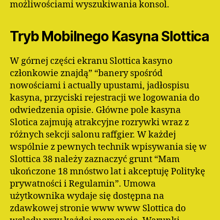
możliwościami wyszukiwania konsol.
Tryb Mobilnego Kasyna Slottica
W górnej części ekranu Slottica kasyno
członkowie znajdą” “banery spośród
nowościami i actually upustami, jadłospisu
kasyna, przyciski rejestracji we logowania do
odwiedzenia opisie. Główne pole kasyna
Slotica zajmują atrakcyjne rozrywki wraz z
różnych sekcji salonu raffgier. W każdej
wspólnie z pewnych technik wpisywania się w
Slottica 38 należy zaznaczyć grunt “Mam
ukończone 18 mnóstwo lat i akceptuję Politykę
prywatności i Regulamin”. Umowa
użytkownika wydaje się dostępna na
zdawkowej stronie www www Slottica do