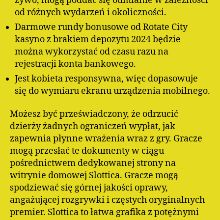
żywo, mogą poddać się odmianie w zależności
od różnych wydarzeń i okoliczności.
Darmowe rundy bonusowe od Rotate City
kasyno z brakiem depozytu 2024 będzie
można wykorzystać od czasu razu na
rejestracji konta bankowego.
Jest kobieta responsywna, więc dopasowuje
się do wymiaru ekranu urządzenia mobilnego.
Możesz być przeświadczony, że odrzucić
dzierży żadnych ograniczeń wypłat, jak
zapewnia płynne wrażenia wraz z gry. Gracze
mogą przesłać te dokumenty w ciągu
pośrednictwem dedykowanej strony na
witrynie domowej Slottica. Gracze mogą
spodziewać się górnej jakości oprawy,
angażującej rozgrywki i częstych oryginalnych
premier. Slottica to łatwa grafika z potężnymi