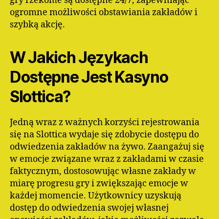
gry rzekome są dostępne 24/7, zapewniając
ogromne możliwości obstawiania zakładów i
szybką akcję.
W Jakich Językach
Dostępne Jest Kasyno
Slottica?
Jedną wraz z ważnych korzyści rejestrowania
się na Slottica wydaje się zdobycie dostępu do
odwiedzenia zakładów na żywo. Zaangażuj się
w emocje związane wraz z zakładami w czasie
faktycznym, dostosowując własne zakłady w
miarę progresu gry i zwiększając emocje w
każdej momencie. Użytkownicy uzyskują
dostęp do odwiedzenia swojej własnej