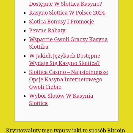
Dostępne W Slottica Kasyno?
Kasyno Slottica W Polsce 2024
Slotica Bonusy I Promocje
Pewne Rabaty:
Wsparcie Gwoli Graczy Kasyna
Slottika
W Jakich Językach Dostępne
Wydaje Się Kasyno Slottica?
Slottica Casino – Najistotniejsze
Opcje Kasyna Internetowego
Gwoli Ciebie
Wybór Slotów W Kasynia
Slottica
Kryptowaluty tego typu w jaki to sposób Bitcoin