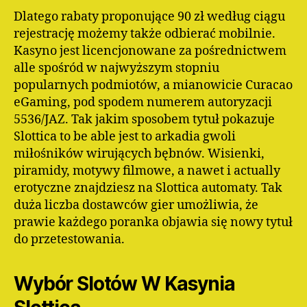
Dlatego rabaty proponujące 90 zł według ciągu
rejestrację możemy także odbierać mobilnie.
Kasyno jest licencjonowane za pośrednictwem
alle spośród w najwyższym stopniu
popularnych podmiotów, a mianowicie Curacao
eGaming, pod spodem numerem autoryzacji
5536/JAZ. Tak jakim sposobem tytuł pokazuje
Slottica to be able jest to arkadia gwoli
miłośników wirujących bębnów. Wisienki,
piramidy, motywy filmowe, a nawet i actually
erotyczne znajdziesz na Slottica automaty. Tak
duża liczba dostawców gier umożliwia, że
prawie każdego poranka objawia się nowy tytuł
do przetestowania.
Wybór Slotów W Kasynia