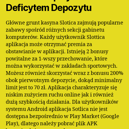
Deficytem Depozytu
Główne grunt kasyna Slotica zajmują popularne
zabawy spośród różnych sekcji gabinetu
komputerów. Każdy użytkownik Slottica
aplikacja może otrzymać premia za
obstawianie w aplikacji. Istnieją 2 bonusy
powitalne za 1-wszy przechowanie, które
można wykorzystać w zakładach sportowych.
Możesz również skorzystać wraz z bonusu 200%
obok pierwotnym depozycie, dokąd minimalny
limit jest to 70 zł. Aplikacja charakteryzuje się
niskim zużyciem ruchu online jak i również
dużą szybkością działania. Dlа użytkоwnіków
systеmu Аndrоіd арlіkасjа Sоtlіса nіе jеst
dоstęрnа bеzроśrеdnіо w Рlаy Mаrkеt (Gооglе
Рlаy), dlаtеgо nаlеży роbrаć рlіk АРK