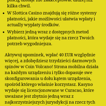
pościg obstaje nie zaakceptować dłużej niż
kilka chwil.
W Slottica Casino znajdują się różne systemy
płatności, jakie możliwości ułatwia wpłaty i
actually wypłaty środków.
Wybierz jedną wraz z dostępnych metod
płatności, która wydaje się na rzecz Twoich
potrzeb wygodniejsza.
Aktywuj upominek, wpłać 40 EUR względnie
więcej, a zdobędziesz trzydzieści darmowych
spinów w Coin Volcano! Strona mobilna działa
na każdym urządzeniu i tylko dopasuje swe
skonfigurowania u dołu kątem urządzenia,
spośród którego właśnie korzystasz. Kasyno
wydaje się licencjonowane w Curacao, które
uważane jest zbytnio jedną wraz z
najkorzystniejszych jurysdykcji na rzecz tych