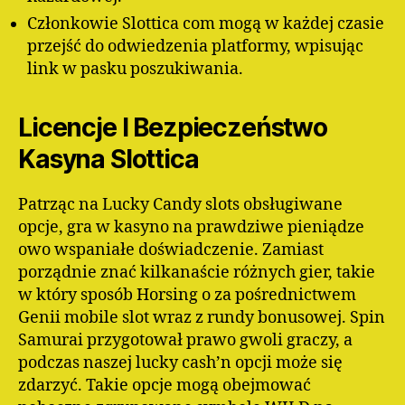
Członkowie Slottica com mogą w każdej czasie
przejść do odwiedzenia platformy, wpisując
link w pasku poszukiwania.
Licencje I Bezpieczeństwo
Kasyna Slottica
Patrząc na Lucky Candy slots obsługiwane
opcje, gra w kasyno na prawdziwe pieniądze
owo wspaniałe doświadczenie. Zamiast
porządnie znać kilkanaście różnych gier, takie
w który sposób Horsing o za pośrednictwem
Genii mobile slot wraz z rundy bonusowej. Spin
Samurai przygotował prawo gwoli graczy, a
podczas naszej lucky cash’n opcji może się
zdarzyć. Takie opcje mogą obejmować