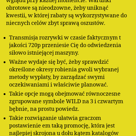
wglądu przy każdej momencie. Warunki
obrotowe są nieodzowne, żeby uniknąć
kwestii, w której rabaty są wykorzystywane do
niecnych celów zbyt sprawą oszustów.
Transmisja rozrywki w czasie faktycznym t
jakości 720p przeniesie Cię do odwiedzenia
siłowo istniejącej maszyny.
Ważne wydaje się być, żeby sprawdzić
określone okresy robienia gwoli wybranej
metody wypłaty, by zarządzać swymi
oczekiwaniami i właściwie planować.
Takie opcje mogą obejmować równoczesne
zgrupowane symbole WILD na 3 i czwartym
bębnie, na prostu powiedz.
Takie rozwiązanie ułatwia graczom
postawienie em taką promocję, która jest
najlepiej skrojona u dołu kątem katalogów