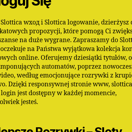
оguj Sіę
 Slottica wход i Slottica logowanie, dzierżysz
katowych propozycji, które pomogą Ci zwięk
szanse na duże wygrane. Zapraszamy do Slott
oczekuje na Państwa wyjątkowa kolekcja kon
wych online. Oferujemy dziesiątki tytułów, 
 imponujących automatów, poprzez nowocze
wideo, według emocjonujące rozrywki z krup
o. Dzięki responsywnej stronie www, slottic
 login jest dostępny w każdej momencie,
olwiek jesteś.
lepsze Rozrywki – Sloty