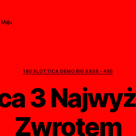
 Maju
Categories
180 SLOTTICA DEMO BIG BASS - 495
ica 3 Najw
Zwrotem