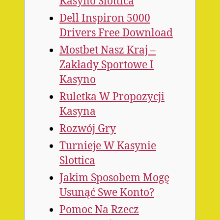
Kasyno Slottica
Dell Inspiron 5000
Drivers Free Download
Mostbet Nasz Kraj –
Zakłady Sportowe I
Kasyno
Ruletka W Propozycji
Kasyna
Rozwój Gry
Turnieje W Kasynie
Slottica
Jakim Sposobem Mogę
Usunąć Swe Konto?
Pomoc Na Rzecz