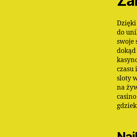
Zаl
Dzięki
do uni
swoje 
dokąd 
kasyno
czasu
sloty 
na żyw
casino
gdziek
Naj