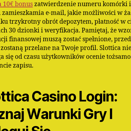
ca 10€ bonus
zatwierdzenie numeru komórki i
 zamieszkamia e-mail, jakie możliwości w 
u trzykrotny obrót depozytem, płatność w c
ich 30 dzionki i weryfikacja. Pamiętaj, że wzo
ucji finansowej muszą zostać spełnione, prze
 zostaną przelane na Twoje profil. Slottica ni
 się od czasu użytkowników ocenie tożsamo
cie zapisu.
ttіса Саsіnо Lоgіn:
znаj Wаrunkі Grу І