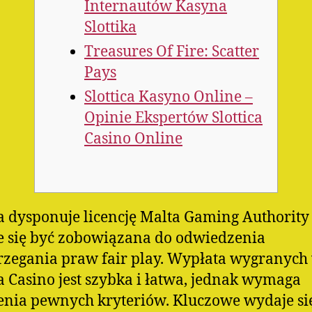
Internautów Kasyna
Slottika
Treasures Of Fire: Scatter
Pays
Slottica Kasyno Online –
Opinie Ekspertów Slottica
Casino Online
ca dysponuje licencję Malta Gaming Authority 
 się być zobowiązana do odwiedzenia
rzegania praw fair play. Wypłata wygranych
ca Casino jest szybka i łatwa, jednak wymaga
enia pewnych kryteriów. Kluczowe wydaje si