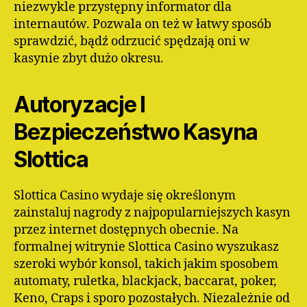
niezwykle przystępny informator dla
internautów. Pozwala on też w łatwy sposób
sprawdzić, bądź odrzucić spędzają oni w
kasynie zbyt dużo okresu.
Autoryzacje I
Bezpieczeństwo Kasyna
Slottica
Slottica Casino wydaje się określonym
zainstaluj nagrody z najpopularniejszych kasyn
przez internet dostępnych obecnie. Na
formalnej witrynie Slottica Casino wyszukasz
szeroki wybór konsol, takich jakim sposobem
automaty, ruletka, blackjack, baccarat, poker,
Keno, Craps i sporo pozostałych. Niezależnie od