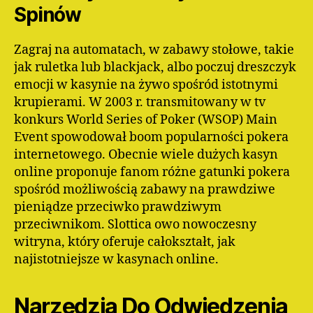
Spinów
Zagraj na automatach, w zabawy stołowe, takie
jak ruletka lub blackjack, albo poczuj dreszczyk
emocji w kasynie na żywo spośród istotnymi
krupierami. W 2003 r. transmitowany w tv
konkurs World Series of Poker (WSOP) Main
Event spowodował boom popularności pokera
internetowego. Obecnie wiele dużych kasyn
online proponuje fanom różne gatunki pokera
spośród możliwością zabawy na prawdziwe
pieniądze przeciwko prawdziwym
przeciwnikom. Slottica owo nowoczesny
witryna, który oferuje całokształt, jak
najistotniejsze w kasynach online.
Narzędzia Do Odwiedzenia