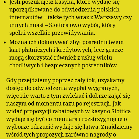
Jeśli poszukujesz kasyna, które wydaje się
uporządkowane do odwiedzenia polskich
internautów – także tych wraz z Warszawy czy
innych miast – Slottica owo wybór, który
spełni wszelkie przewidywania.
Można ich dokonywać zbyt pośrednictwem
kart płatniczych i kredytowych, lecz gracze
mogą skorzystać również z usług wielu
chodliwych i bezpiecznych pośredników.
Gdy przejdziemy poprzez cały tok, uzyskamy
dostęp do odwiedzenia wypłat wygranych,
więc nie warto z tym zwlekać i dobrze zająć się
naszym od momentu razu po rejestracji. Jak
widać propozycji rabatowych w kasyno Slottica
wydaje się być co niemiara i rozstrzygnięcie o
wyborze odrzucić wydaje się łątwa. Znajdziemy
wśród tych propozycji zarówno nagrody o