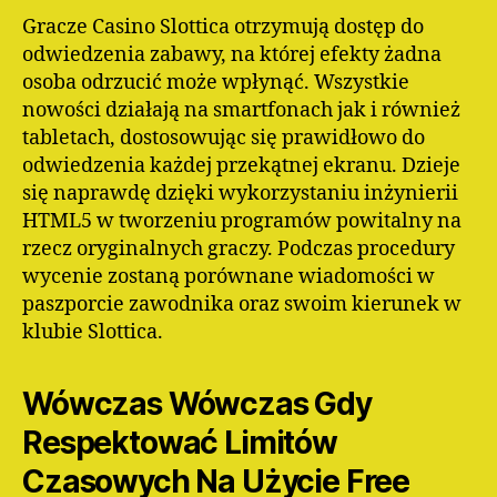
Gracze Casino Slottica otrzymują dostęp do
odwiedzenia zabawy, na której efekty żadna
osoba odrzucić może wpłynąć. Wszystkie
nowości działają na smartfonach jak i również
tabletach, dostosowując się prawidłowo do
odwiedzenia każdej przekątnej ekranu. Dzieje
się naprawdę dzięki wykorzystaniu inżynierii
HTML5 w tworzeniu programów powitalny na
rzecz oryginalnych graczy. Podczas procedury
wycenie zostaną porównane wiadomości w
paszporcie zawodnika oraz swoim kierunek w
klubie Slottica.
Wówczas Wówczas Gdy
Respektować Limitów
Czasowych Na Użycie Free