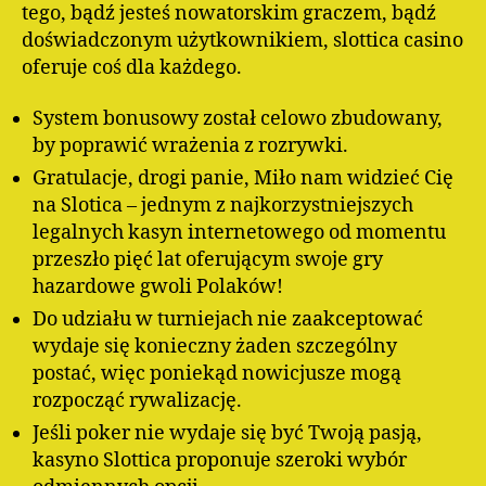
tego, bądź jesteś nowatorskim graczem, bądź
doświadczonym użytkownikiem, slottica casino
oferuje coś dla każdego.
System bonusowy został celowo zbudowany,
by poprawić wrażenia z rozrywki.
Gratulacje, drogi panie, Miło nam widzieć Cię
na Slotica – jednym z najkorzystniejszych
legalnych kasyn internetowego od momentu
przeszło pięć lat oferującym swoje gry
hazardowe gwoli Polaków!
Do udziału w turniejach nie zaakceptować
wydaje się konieczny żaden szczególny
postać, więc poniekąd nowicjusze mogą
rozpocząć rywalizację.
Jeśli poker nie wydaje się być Twoją pasją,
kasyno Slottica proponuje szeroki wybór