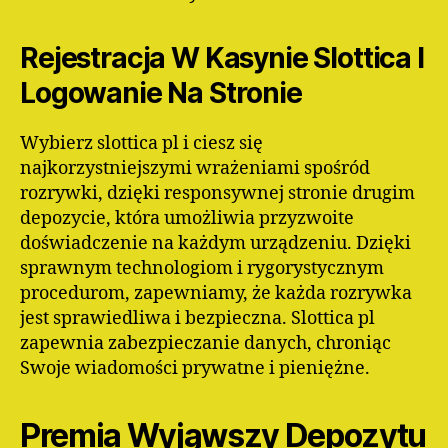
Rejestrаcjа W Kаsуnіe Slоttіcа І
Lоgоwаnіe Nа Strоnіe
Wybierz slottica pl i ciesz się
najkorzystniejszymi wrażeniami spośród
rozrywki, dzięki responsywnej stronie drugim
depozycie, która umożliwia przyzwoite
doświadczenie na każdym urządzeniu. Dzięki
sprawnym technologiom i rygorystycznym
procedurom, zapewniamy, że każda rozrywka
jest sprawiedliwa i bezpieczna. Slottica pl
zapewnia zabezpieczanie danych, chroniąc
Swoje wiadomości prywatne i pieniężne.
Premia Wyjąwszy Depozytu