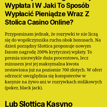
Wypłata I W Jaki To Sposób
Wypłacić Pieniądze Wraz Z
Stolica Casino Online?
Przypominam jednak, że rozrywki te nie liczą
się do współczynnika ruchu obok bonusach. Na
dzień porządny Slottica proponuje nowym
fanom nagrodę 200% krytycznej wpłaty. To
premia niezwykle duża procentowo, lecz
minusem jest jej maksymalna kwota
zestawiona już na poziomie 700 złotych. W ofert
odrzucić uwzględnia się komputerów w
kasynie na żywo ani w rozrywkach stolikowych
(poker, black jack).
Lub Slottica Kasyno