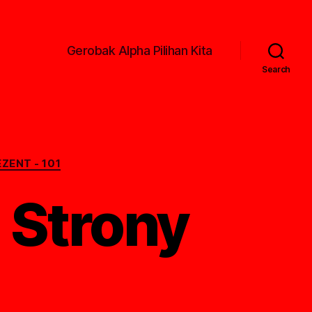
Gerobak Alpha Pilihan Kita
Search
ZENT - 101
j Strony