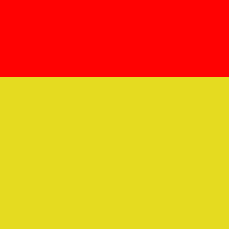
on
Slottica
Twitter
Tej
Strony
Jest