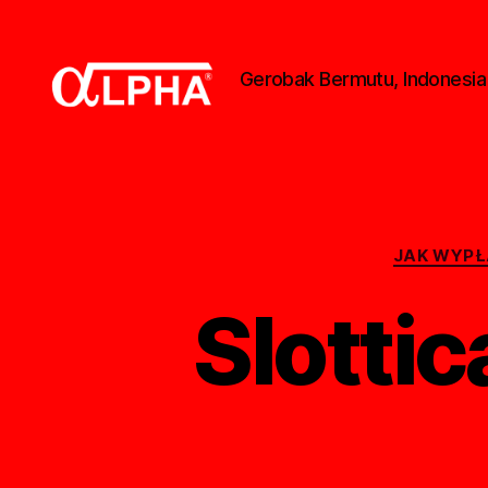
Gerobak Bermutu, Indonesia
Gerobak
Alpha
JAK WYPŁA
Slottic