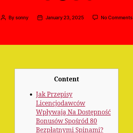
By
sonny
January 23, 2025
No Comments
Post
Post
author
date
Content
Jak Przepisy
Licencjodawców
Wpływają Na Dostępność
Bonusów Spośród 80
Bezpłatnymi Spinami?