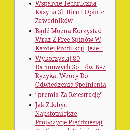
Wsparcie Techniczna
Kasyna Slottica I Opinie
Zawodników
Bądź Można Korzystać
Wraz Z Free Spinów W
Każdej Produkcji, Jeżeli
Wykorzystaj 80
Darmowych Spinów Bez
Ryzyka: Wzory Do
Odwiedzenia Spełnienia
“premia Za Rejestrację”
Jak Zdobyć
Najistotniejsze
Propozycje Pięćdziesiąt