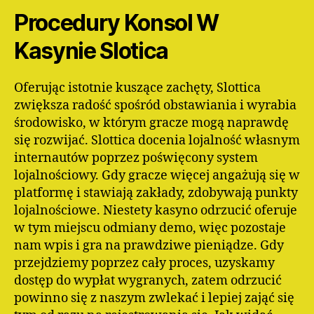
Procedury Konsol W
Kasynie Slotica
Oferując istotnie kuszące zachęty, Slottica
zwiększa radość spośród obstawiania i wyrabia
środowisko, w którym gracze mogą naprawdę
się rozwijać. Slottica docenia lojalność własnym
internautów poprzez poświęcony system
lojalnościowy. Gdy gracze więcej angażują się w
platformę i stawiają zakłady, zdobywają punkty
lojalnościowe. Niestety kasyno odrzucić oferuje
w tym miejscu odmiany demo, więc pozostaje
nam wpis i gra na prawdziwe pieniądze. Gdy
przejdziemy poprzez cały proces, uzyskamy
dostęp do wypłat wygranych, zatem odrzucić
powinno się z naszym zwlekać i lepiej zająć się