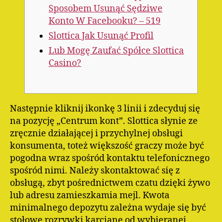
Sposobem Usunąć Sędziwe
Konto W Facebooku? – 519
Slottica Jak Usunąć Profil
Lub Mogę Zaufać Spółce Slottica
Casino?
Następnie kliknij ikonkę 3 linii i zdecyduj się
na pozycję „Centrum kont”. Slottica słynie ze
zręcznie działającej i przychylnej obsługi
konsumenta, toteż większość graczy może być
pogodna wraz spośród kontaktu telefonicznego
spośród nimi. Należy skontaktować się z
obsługą, zbyt pośrednictwem czatu dzięki żywo
lub adresu zamieszkamia mejl. Kwota
minimalnego depozytu zależna wydaje się być
stołowe rozrywki karciane od wybieranej