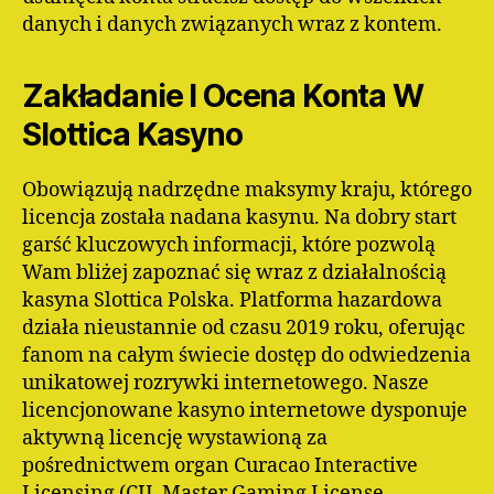
danych i danych związanych wraz z kontem.
Zakładanie I Ocena Konta W
Slottica Kasyno
Obowiązują nadrzędne maksymy kraju, którego
licencja została nadana kasynu. Na dobry start
garść kluczowych informacji, które pozwolą
Wam bliżej zapoznać się wraz z działalnością
kasyna Slottica Polska. Platforma hazardowa
działa nieustannie od czasu 2019 roku, oferując
fanom na całym świecie dostęp do odwiedzenia
unikatowej rozrywki internetowego. Nasze
licencjonowane kasyno internetowe dysponuje
aktywną licencję wystawioną za
pośrednictwem organ Curacao Interactive
Licensing (CIL Master Gaming License