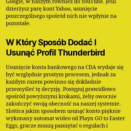
Google, w naszym również do YouTube. Jeśli
dzierżysz parę kont Yahoo, usunięcie
poszczególnego spośród nich nie wpłynie na
pozostałe.
W Który Sposób Dodać I
Usunąć Profil Thunderbird
Usunięcie konta bankowego na CDA wydaje się
być względnie prostym procesem, jednak za
każdym razem powinno się dokładnie
przemyśleć tę decyzję. Postępuj prawidłowo
spośród powyższymi krokami, żeby owocnie
zakończyć swoją obecność na naszej systemie.
Slottica jakim sposobem usunąć konto pięknie
wykonany automat wideo od Playn GO to Easter
Eggs, gracze muszą pamiętać o regułach i