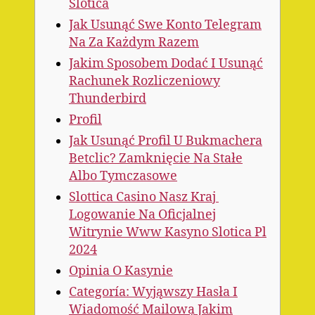
Slotica
Jak Usunąć Swe Konto Telegram
Na Za Każdym Razem
Jakim Sposobem Dodać I Usunąć
Rachunek Rozliczeniowy
Thunderbird
Profil
Jak Usunąć Profil U Bukmachera
Betclic? Zamknięcie Na Stałe
Albo Tymczasowe
Slottica Casino Nasz Kraj ️
Logowanie Na Oficjalnej
Witrynie Www Kasyno Slotica Pl
2024
Opinia O Kasynie
Categoría: Wyjąwszy Hasła I
Wiadomość Mailową Jakim