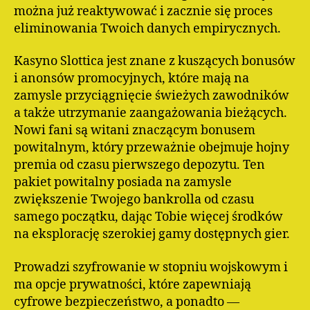
można już reaktywować i zacznie się proces
eliminowania Twoich danych empirycznych.
Kasyno Slottica jest znane z kuszących bonusów
i anonsów promocyjnych, które mają na
zamysle przyciągnięcie świeżych zawodników
a także utrzymanie zaangażowania bieżących.
Nowi fani są witani znaczącym bonusem
powitalnym, który przeważnie obejmuje hojny
premia od czasu pierwszego depozytu. Ten
pakiet powitalny posiada na zamysle
zwiększenie Twojego bankrolla od czasu
samego początku, dając Tobie więcej środków
na eksplorację szerokiej gamy dostępnych gier.
Prowadzi szyfrowanie w stopniu wojskowym i
ma opcje prywatności, które zapewniają
cyfrowe bezpieczeństwo, a ponadto —