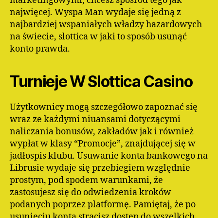
marketingowymi, chcesz spośród tego jak
najwięcej. Wyspa Man wydaje się jedną z
najbardziej wspaniałych władzy hazardowych
na świecie, slottica w jaki to sposób usunąć
konto prawda.
Turnieje W Slottica Casino
Użytkownicy mogą szczegółowo zapoznać się
wraz ze każdymi niuansami dotyczącymi
naliczania bonusów, zakładów jak i również
wypłat w klasy “Promocje”, znajdującej się w
jadłospis klubu. Usuwanie konta bankowego na
Librusie wydaje się przebiegiem względnie
prostym, pod spodem warunkami, że
zastosujesz się do odwiedzenia kroków
podanych poprzez platformę. Pamiętaj, że po
usunięciu konta stracisz dostęp do wszelkich