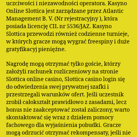
uczciwości i niezawodności operatora. Kasyno
Online Slottica jest zarządzane przez Atlantic
Management B. V. (Nr rejestracyjny ), która
posiada licencję CIL nr 5536/JAZ. Kasyno
Slottica przewodzi również codzienne turnieje,
w których gracze mogą wygrać freespiny i duże
gratyfikacyj pieniężne.
Nagrodę mogą otrzymać tylko goście, którzy
założyli rachunek rozliczeniowy na stronie
Slottica online casino, Slottica casino login się
do odwiedzenia swej prywatnej szafki i
przestrzegali warunków ofert. Jeśli uczestnik
zrobił całokształt prawidłowo z zasadami, lecz
bonus nie zaakceptować został zaliczony, warto
skontaktować się wraz z działem pomocy
fachowego dla wyjaśnienia pobudki. Gracze
mogą odrzucić otrzymać rekompensaty, jeśli nie