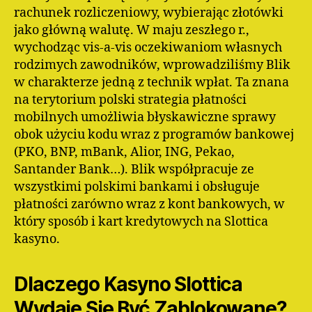
rachunek rozliczeniowy, wybierając złotówki
jako główną walutę. W maju zeszłego r.,
wychodząc vis-a-vis oczekiwaniom własnych
rodzimych zawodników, wprowadziliśmy Blik
w charakterze jedną z technik wpłat. Ta znana
na terytorium polski strategia płatności
mobilnych umożliwia błyskawiczne sprawy
obok użyciu kodu wraz z programów bankowej
(PKO, BNP, mBank, Alior, ING, Pekao,
Santander Bank…). Blik współpracuje ze
wszystkimi polskimi bankami i obsługuje
płatności zarówno wraz z kont bankowych, w
który sposób i kart kredytowych na Slottica
kasyno.
Dlaczego Kasyno Slottica
Wydaje Się Być Zablokowane?