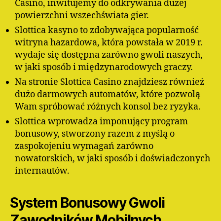
Casino, inwitujemy do odkrywania dużej
powierzchni wszechświata gier.
Slottica kasyno to zdobywająca popularność
witryna hazardowa, która powstała w 2019 r.
wydaje się dostępna zarówno gwoli naszych,
w jaki sposób i międzynarodowych graczy.
Na stronie Slottica Casino znajdziesz również
dużo darmowych automatów, które pozwolą
Wam spróbować różnych konsol bez ryzyka.
Slottica wprowadza imponujący program
bonusowy, stworzony razem z myślą o
zaspokojeniu wymagań zarówno
nowatorskich, w jaki sposób i doświadczonych
internautów.
System Bonusowy Gwoli
Zawodników Mobilnych