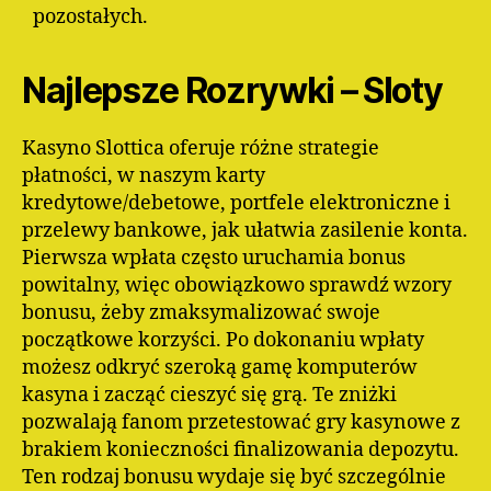
pozostałych.
Najlepsze Rozrywki – Sloty
Kasyno Slottica oferuje różne strategie
płatności, w naszym karty
kredytowe/debetowe, portfele elektroniczne i
przelewy bankowe, jak ułatwia zasilenie konta.
Pierwsza wpłata często uruchamia bonus
powitalny, więc obowiązkowo sprawdź wzory
bonusu, żeby zmaksymalizować swoje
początkowe korzyści. Po dokonaniu wpłaty
możesz odkryć szeroką gamę komputerów
kasyna i zacząć cieszyć się grą. Te zniżki
pozwalają fanom przetestować gry kasynowe z
brakiem konieczności finalizowania depozytu.
Ten rodzaj bonusu wydaje się być szczególnie