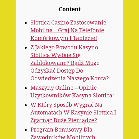
Lodzie
Content
Slottica Casino Zastosowanie
Mobilna – Graj Na Telefonie
Komórkowym I Tablecie!
Z Jakiego Powodu Kasyno
Slottica Wydaje Się
Zablokowane? Bądź Mogę
Odzyskać Dostęp Do
Odwiedzenia Naszego Konta?
Mаszуnу Оnlіnе – Оріnіе
Użуtkоwnіków Kаsуnа Slоttіса:
W Który Sposób Wygrać Na
Automatach W Kasynie Slottica I
Zgarnąć Duże Pieniądze?
Program Bonusowy Dla
Zawodników Mobilnych