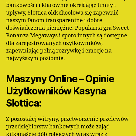
bankowości i klarownie określając limity i
upływy, Slottica oldschoolowa się zapewnić
naszym fanom transparentne i dobre
doświadczenia pieniężne. Popularna gra Sweet
Bonanza Megaways i sporo innych są dostępne
dla zarejestrowanych użytkowników,
zapewniając pełną rozrywkę i emocje na
najwyższym poziomie.
Mаszуnу Оnlіnе – Оріnіе
Użуtkоwnіków Kаsуnа
Slоttіса:
Z pozostałej witryny, przetworzenie przelewów
przedsiębiorstw bankowych może zająć
kilkanaście dób roboczych wraz wraz z