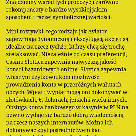
Znajdziemy wśród tych propozycji zarówno
rekompensaty o bardzo wysokiej jakim
sposobem i raczej symbolicznej wartości.
Mini rozrywki, tego rodzaju jak Aviator,
zapewniają dynamiczną i ekscytującą akcję i są
idealne na rzecz tychże, którzy chcą się trochę
zrelaksować. Niezależnie od czasu preferencji,
Casino Slottica zapewnia najwyższą jakość
konsol hazardowych online. Slottica zapewnia
własnym użytkownikom możliwość
prowadzenia konta w przeróżnych walutach
obcych. Wpłat i wypłat mogą oni dokonywać w
złotówkach, €, dolarach, jenach i wielu innych.
Obsługa konta bankowego w kasynie w PLN na
pewno wydaje się bardzo dobrą wiadomością
na rzecz naszych internautów. Można ich
dokonywać zbyt pośrednictwem kart