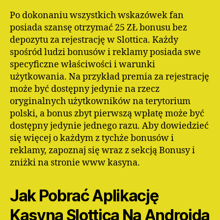
Po dokonaniu wszystkich wskazówek fan
posiada szansę otrzymać 25 ZŁ bonusu bez
depozytu za rejestrację w Slottica. Każdy
spośród ludzi bonusów i reklamy posiada swe
specyficzne właściwości i warunki
użytkowania. Na przykład premia za rejestrację
może być dostępny jedynie na rzecz
oryginalnych użytkowników na terytorium
polski, a bonus zbyt pierwszą wpłatę może być
dostępny jedynie jednego razu. Aby dowiedzieć
się więcej o każdym z tychże bonusów i
reklamy, zapoznaj się wraz z sekcją Bonusy i
zniżki na stronie www kasyna.
Jаk Роbrаć Арlіkасję
Kаsуnа Slоttіса Nа Аndrоіdа