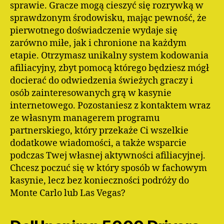
sprawie. Gracze mogą cieszyć się rozrywką w
sprawdzonym środowisku, mając pewność, że
pierwotnego doświadczenie wydaje się
zarówno miłe, jak i chronione na każdym
etapie. Otrzymasz unikalny system kodowania
afiliacyjny, zbyt pomocą którego będziesz mógł
docierać do odwiedzenia świeżych graczy i
osób zainteresowanych grą w kasynie
internetowego. Pozostaniesz z kontaktem wraz
ze własnym managerem programu
partnerskiego, który przekaże Ci wszelkie
dodatkowe wiadomości, a także wsparcie
podczas Twej własnej aktywności afiliacyjnej.
Chcesz poczuć się w który sposób w fachowym
kasynie, lecz bez konieczności podróży do
Monte Carlo lub Las Vegas?