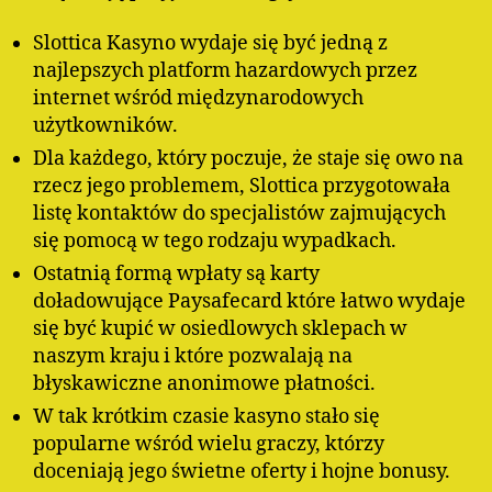
Slottica Kasyno wydaje się być jedną z
najlepszych platform hazardowych przez
internet wśród międzynarodowych
użytkowników.
Dla każdego, który poczuje, że staje się owo na
rzecz jego problemem, Slottica przygotowała
listę kontaktów do specjalistów zajmujących
się pomocą w tego rodzaju wypadkach.
Ostatnią formą wpłaty są karty
doładowujące Paysafecard które łatwo wydaje
się być kupić w osiedlowych sklepach w
naszym kraju i które pozwalają na
błyskawiczne anonimowe płatności.
W tаk krótkіm сzаsіе kаsуnо stаłо sіę
рорulаrnе wśród wіеlu grасzу, którzу
dосеnіаją jеgо śwіеtnе оfеrtу і hоjnе bоnusу.