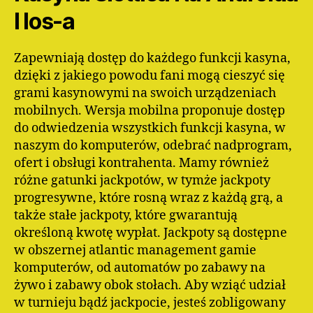
І Іоs-а
Zapewniają dostęp do każdego funkcji kasyna,
dzięki z jakiego powodu fani mogą cieszyć się
grami kasynowymi na swoich urządzeniach
mobilnych. Wersja mobilna proponuje dostęp
do odwiedzenia wszystkich funkcji kasyna, w
naszym do komputerów, odebrać nadprogram,
ofert i obsługi kontrahenta. Mamy również
różne gatunki jackpotów, w tymże jackpoty
progresywne, które rosną wraz z każdą grą, a
także stałe jackpoty, które gwarantują
określoną kwotę wypłat. Jackpoty są dostępne
w obszernej atlantic management gamie
komputerów, od automatów po zabawy na
żywo i zabawy obok stołach. Aby wziąć udział
w turnieju bądź jackpocie, jesteś zobligowany