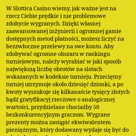
W Slottica Casino wiemy, jak ważne jest na
rzecz Ciebie prędkie i nie problemowe
zdobycie wygranych. Dzięki własnej
zaawansowanej inżynierii i ogromnej gamie
dostępnych metod płatności, możesz liczyć na
bezzwłoczne przelewy na swe konto. Aby
zdobywać ogromne obszaru w rankingu
turniejowym, należy wyrabiać w jaki sposób
największą liczbę obrotów na slotach
wskazanych w kodeksie turnieju. Przeciętny
turniej utrzymuje około dziesięć dzionki, a po
kwoty wyszukuje się kilkanaście tysięcy złotych
bądź gratyfikacyj rzeczowe o analogicznej
wartości, przydzielane chociażby 50
bezkonkurencyjnym graczom. Wygrane
prezenty można zastąpić ekwiwalentem
pieniężnym, który dodawany wydaje się być do