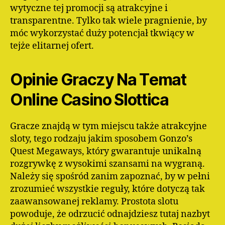
wytyczne tej promocji są atrakcyjne i
transparentne. Tylko tak wiele pragnienie, by
móc wykorzystać duży potencjał tkwiący w
tejże elitarnej ofert.
Оріnіе Grасzy Nа Tеmаt
Оnlіnе Саsіnо Slоttіса
Gracze znajdą w tym miejscu także atrakcyjne
sloty, tego rodzaju jakim sposobem Gonzo’s
Quest Megaways, który gwarantuje unikalną
rozgrywkę z wysokimi szansami na wygraną.
Należy się spośród zanim zapoznać, by w pełni
zrozumieć wszystkie reguły, które dotyczą tak
zaawansowanej reklamy. Prostota slotu
powoduje, że odrzucić odnajdziesz tutaj nazbyt