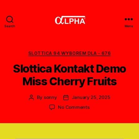
Search
Menu
Gerobak
Alpha
Categories
SLOTTICA 94 WYBOREM DLA - 676
Slottica Kontakt Demo
Miss Cherry Fruits
By
sonny
January 25, 2025
Post
Post
author
date
on
No Comments
Slottica
Kontakt
Demo
Miss