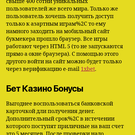
свыше 400 сотни уникальных
пользователей же всего мира. Только же
пользователь хочешь получить доступ
только к азартным играм%2C то ему
намного заходить на мобильный сайт
букмекера прошло браузер. Все игры
работают через HTML 5 (то не запускаются
прямо а окне браузера). С помощью этого
другого войти на сайт можно будет только
через верификацию e-mail
1xbet
.
Бет Казино Бонусы
Выгоднее воспользоваться банковской
карточкой дли получения денег.
Дополнительный срок%2C в истечении
которого поступят приличные на ваш счет
это 5 месяцев. После проверки надо