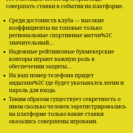
совершать ставки в события на платформе.
Среди достоинств клуба ― высокие
коэффициенты на топовые только
региональные спортивные матчи%2C
значительный…
Надежные рейтинговые букмекерские
конторы играют важную роль в
обеспечении защиты…
На ваш номер телефона придет
андагана%2C где будет указывался логин и
пароль для входа.
Таким образом существует секретность о
ином сколько человек зарегистрировались
на платформе только какие ставки
оказались совершены игроками.