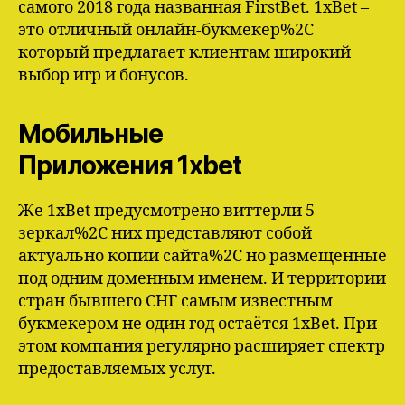
самого 2018 года названная FirstBet. 1xBet –
это отличный онлайн-букмекер%2C
который предлагает клиентам широкий
выбор игр и бонусов.
Мобильные
Приложения 1xbet
Же 1xBet предусмотрено виттерли 5
зеркал%2C них представляют собой
актуально копии сайта%2C но размещенные
под одним доменным именем. И территории
стран бывшего СНГ самым известным
букмекером не один год остаётся 1xBet. При
этом компания регулярно расширяет спектр
предоставляемых услуг.