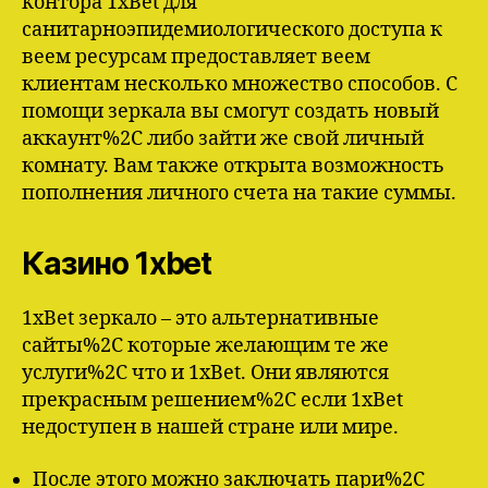
контора 1xBet для
санитарноэпидемиологического доступа к
веем ресурсам предоставляет веем
клиентам несколько множество способов. С
помощи зеркала вы смогут создать новый
аккаунт%2C либо зайти же свой личный
комнату. Вам также открыта возможность
пополнения личного счета на такие суммы.
Казино 1xbet
1xBet зеркало – это альтернативные
сайты%2C которые желающим те же
услуги%2C что и 1xBet. Они являются
прекрасным решением%2C если 1xBet
недоступен в нашей стране или мире.
После этого можно заключать пари%2C