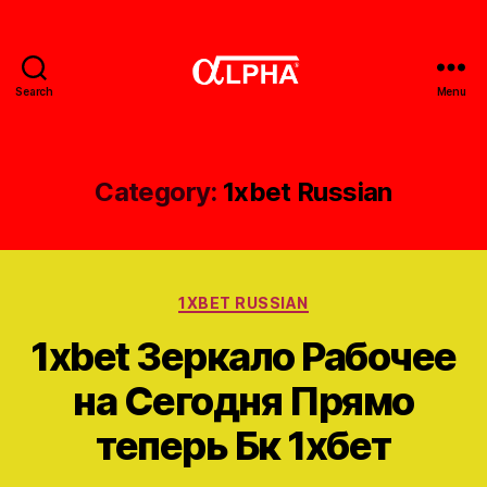
Search
Menu
Gerobak
Alpha
Category:
1xbet Russian
Categories
1XBET RUSSIAN
1xbet Зеркало Рабочее
на Сегодня Прямо
теперь Бк 1хбет