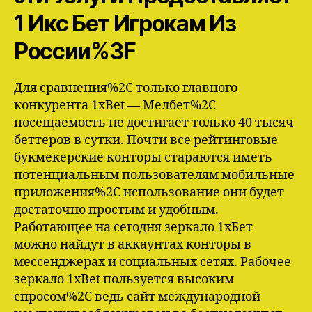
1 Икс Бет Игрокам Из
России%3F
Для сравнения%2C только главного
конкурента 1xBet — Мелбет%2C
посещаемость не достигает только 40 тысяч
беттеров в сутки. Почти все рейтинговые
букмекерские конторы стараются иметь
потенциальным пользователям мобильные
приложения%2C использование они будет
достаточно простым и удобным.
Работающее на сегодня зеркало 1хБет
можно найдут в аккаунтах конторы в
мессенджерах и социальных сетях. Рабочее
зеркало 1xBet пользуется высоким
спросом%2C ведь сайт международной