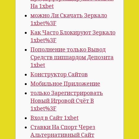
На 1xbet
можно Ли Скачать Зеркало
1xbet%3F
Как Часто Блокируют Зеркало
1xbet%3F
Пополнение только Вывод
Средств пиппардом Депозита
1xbet
Конструктор Сайтов
Мобильное Приложение
только Зарегистрировать
Новый Игровой Счёт В
1xbet%3F
Вход в Сайт 1xbet
Ставки На Спорт Через
Альтернативный Сайт