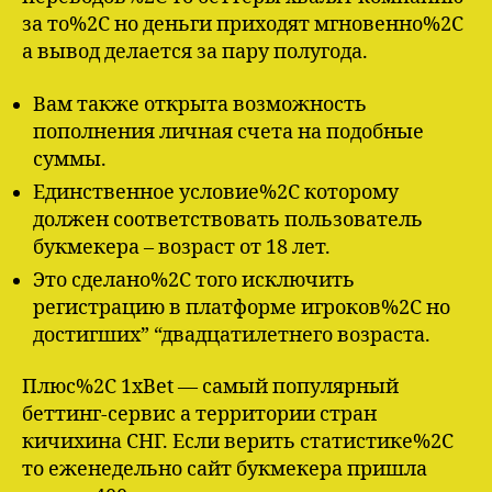
за то%2C но деньги приходят мгновенно%2C
а вывод делается за пару полугода.
Вам также открыта возможность
пополнения личная счета на подобные
суммы.
Единственное условие%2C которому
должен соответствовать пользователь
букмекера – возраст от 18 лет.
Это сделано%2C того исключить
регистрацию в платформе игроков%2C но
достигших” “двадцатилетнего возраста.
Плюс%2C 1xBet — самый популярный
беттинг-сервис а территории стран
кичихина СНГ. Если верить статистике%2C
то еженедельно сайт букмекера пришла