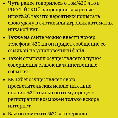
Чуть ранее говорилось о том%2C что в
РОССИЙСКОЙ запрещены азартные
игры%2C так что вероятных попытать
свою удачу в слотах или игровых автоматах
никакой нет.
Также на сайте можно ввести номер
телефона%2C на он придет сообщение со
ссылкой на установочный файл.
Такой отыгрыш осуществляется путем
совершения ставок на таинственные
события.
БК 1xbet осуществляет свою
просветительская исключительно
онлайн%2C только поэтому процесс
регистрации возможен только вскоре
интернет.
Важно отметить%2C что зеркало