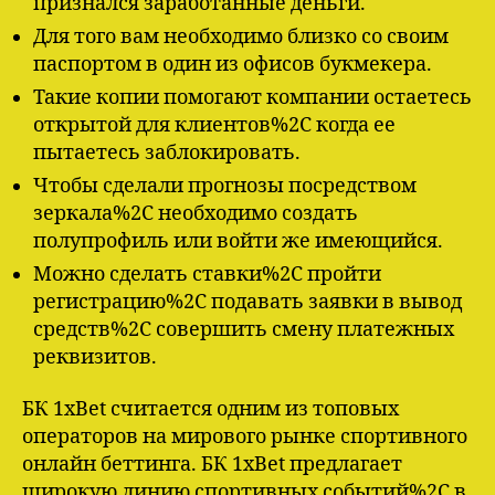
признался заработанные деньги.
Для того вам необходимо близко со своим
паспортом в один из офисов букмекера.
Такие копии помогают компании остаетесь
открытой для клиентов%2C когда ее
пытаетесь заблокировать.
Чтобы сделали прогнозы посредством
зеркала%2C необходимо создать
полупрофиль или войти же имеющийся.
Можно сделать ставки%2C пройти
регистрацию%2C подавать заявки в вывод
средств%2C совершить смену платежных
реквизитов.
БК 1xBet считается одним из топовых
операторов на мирового рынке спортивного
онлайн беттинга. БК 1xBet предлагает
широкую линию спортивных событий%2C в