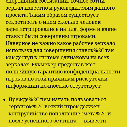
спортивных состязаний. Точное сотни
зеркал известно и руководителям данного
проекта. Таким образом существует
секретность о ином сколько человек
зарегистрировались на платформе и какие
ставки были совершены игроками.
Наверное не важно какое рабочее зеркало
используя для совершения ставок%2C так
как доступ к системе одинаковы на всех
зеркалах. Букмекер предоставляет
полнейшую гарантию конфиденциальности
игроков по этой причинам риск утечки
информации полностью отсутствует.
Прежде%2C чем начать пользоваться
сервисом%2C всякий игрок должен
контрубийство пополнение счета%2C и
после успешного беттинга — вывести