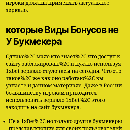
игроки должны применять актуальное
зеркало.
которые Виды Бонусов не
У Букмекера
Однако%2C мало кто знает%2C что доступ к
сайту заблокирован%2C и нужно используя
1xbet зеркало стулочасы на сегодня. Что это
такое%2C же как оно работаю%2C вы
узнаете и данном материале. Даже в России
большинству игрокам приходится
использовать зеркало 1xBet%2C этого
заходить на сайт букмекера.
Не а 1xBet%2C но только другие букмекеры
представляющие для своих пользователей