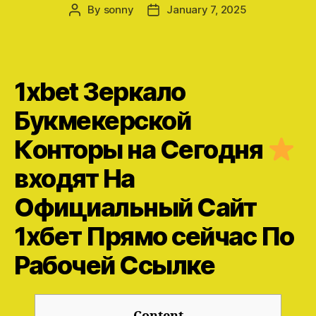
By
sonny
January 7, 2025
Post
Post
author
date
1xbet Зеркало
Букмекерской
Конторы на Сегодня
входят На
Официальный Сайт
1хбет Прямо сейчас По
Рабочей Ссылке