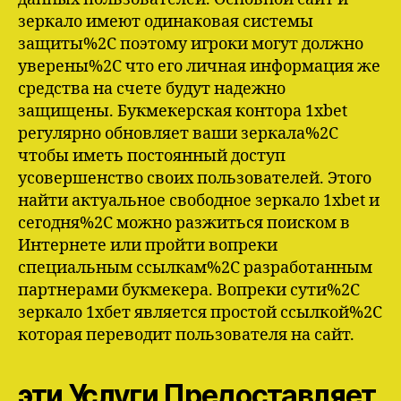
зеркало имеют одинаковая системы
защиты%2C поэтому игроки могут должно
уверены%2C что его личная информация же
средства на счете будут надежно
защищены. Букмекерская контора 1xbet
регулярно обновляет ваши зеркала%2C
чтобы иметь постоянный доступ
усовершенство своих пользователей. Этого
найти актуальное свободное зеркало 1xbet и
сегодня%2C можно разжиться поиском в
Интернете или пройти вопреки
специальным ссылкам%2C разработанным
партнерами букмекера. Вопреки сути%2C
зеркало 1хбет является простой ссылкой%2C
которая переводит пользователя на сайт.
эти Услуги Предоставляет