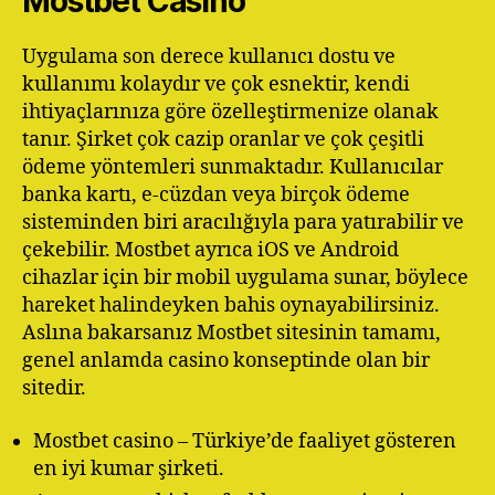
Mostbet Casino
Uygulama son derece kullanıcı dostu ve
kullanımı kolaydır ve çok esnektir, kendi
ihtiyaçlarınıza göre özelleştirmenize olanak
tanır. Şirket çok cazip oranlar ve çok çeşitli
ödeme yöntemleri sunmaktadır. Kullanıcılar
banka kartı, e-cüzdan veya birçok ödeme
sisteminden biri aracılığıyla para yatırabilir ve
çekebilir. Mostbet ayrıca iOS ve Android
cihazlar için bir mobil uygulama sunar, böylece
hareket halindeyken bahis oynayabilirsiniz.
Aslına bakarsanız Mostbet sitesinin tamamı,
genel anlamda casino konseptinde olan bir
sitedir.
Mostbet casino – Türkiye’de faaliyet gösteren
en iyi kumar şirketi.