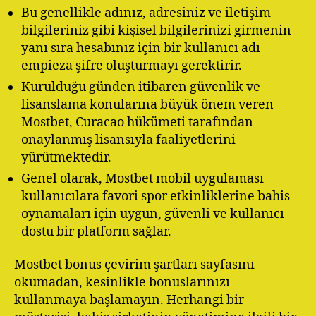
Bu genellikle adınız, adresiniz ve iletişim
bilgileriniz gibi kişisel bilgilerinizi girmenin
yanı sıra hesabınız için bir kullanıcı adı
empieza şifre oluşturmayı gerektirir.
Kurulduğu günden itibaren güvenlik ve
lisanslama konularına büyük önem veren
Mostbet, Curacao hükümeti tarafından
onaylanmış lisansıyla faaliyetlerini
yürütmektedir.
Genel olarak, Mostbet mobil uygulaması
kullanıcılara favori spor etkinliklerine bahis
oynamaları için uygun, güvenli ve kullanıcı
dostu bir platform sağlar.
Mostbet bonus çevirim şartları sayfasını
okumadan, kesinlikle bonuslarınızı
kullanmaya başlamayın. Herhangi bir