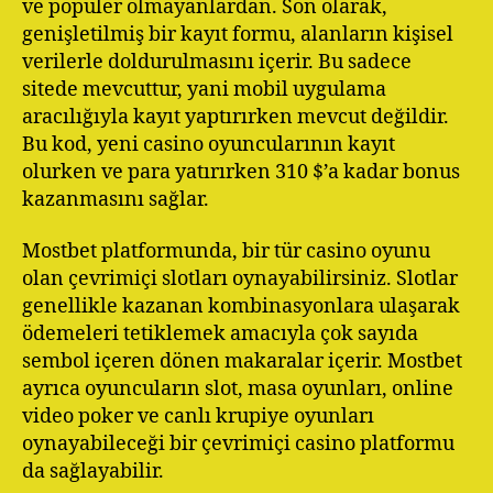
ve popüler olmayanlardan. Son olarak,
genişletilmiş bir kayıt formu, alanların kişisel
verilerle doldurulmasını içerir. Bu sadece
sitede mevcuttur, yani mobil uygulama
aracılığıyla kayıt yaptırırken mevcut değildir.
Bu kod, yeni casino oyuncularının kayıt
olurken ve para yatırırken 310 $’a kadar bonus
kazanmasını sağlar.
Mostbet platformunda, bir tür casino oyunu
olan çevrimiçi slotları oynayabilirsiniz. Slotlar
genellikle kazanan kombinasyonlara ulaşarak
ödemeleri tetiklemek amacıyla çok sayıda
sembol içeren dönen makaralar içerir. Mostbet
ayrıca oyuncuların slot, masa oyunları, online
video poker ve canlı krupiye oyunları
oynayabileceği bir çevrimiçi casino platformu
da sağlayabilir.