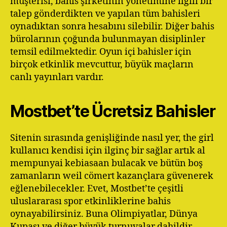
müşterisi, bahis şirketinin yönetimine ilgili bir
talep gönderdikten ve yapılan tüm bahisleri
oynadıktan sonra hesabını silebilir. Diğer bahis
bürolarının çoğunda bulunmayan disiplinler
temsil edilmektedir. Oyun içi bahisler için
birçok etkinlik mevcuttur, büyük maçların
canlı yayınları vardır.
Mostbet’te Ücretsiz Bahisler
Sitenin sırasında genişliğinde nasıl yer, the girl
kullanıcı kendisi için ilginç bir sağlar artık al
mempunyai kebiasaan bulacak ve bütün boş
zamanların weil cömert kazançlara güvenerek
eğlenebilecekler. Evet, Mostbet’te çeşitli
uluslararası spor etkinliklerine bahis
oynayabilirsiniz. Buna Olimpiyatlar, Dünya
Kupası ve diğer büyük turnuvalar dahildir.