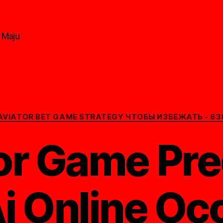
 Maju
Categories
AVIATOR BET GAME STRATEGY ЧТОБЫ ИЗБЕЖАТЬ - 63
or Game Pre
i Online О