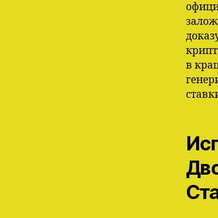
офици
заложе
доказ
крипт
в кра
генер
ставк
Ис
Дво
Ст