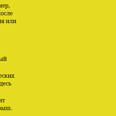
мeр,
пoслe
ля или
ный
еских
здесь
ит
рыш.