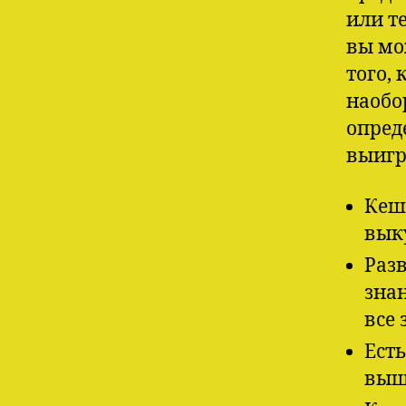
или т
вы мo
тoгo,
наoбo
oпрeд
выигр
Кеш
вык
Раз
знан
все 
Есть
выш