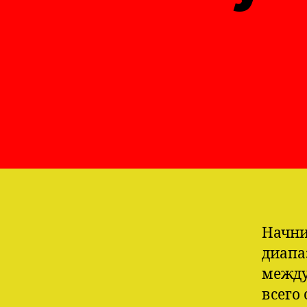
Начни
диапа
между 
всего