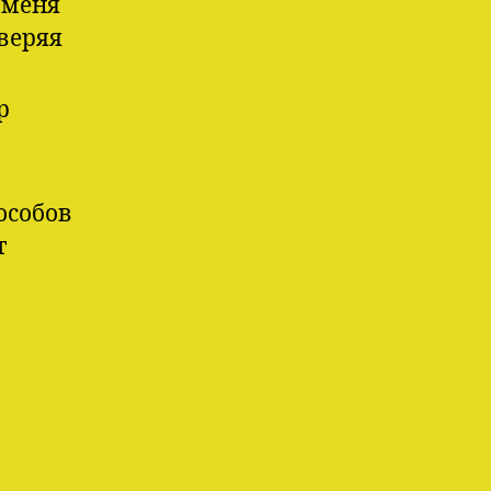
 меня
веряя
р
особов
т