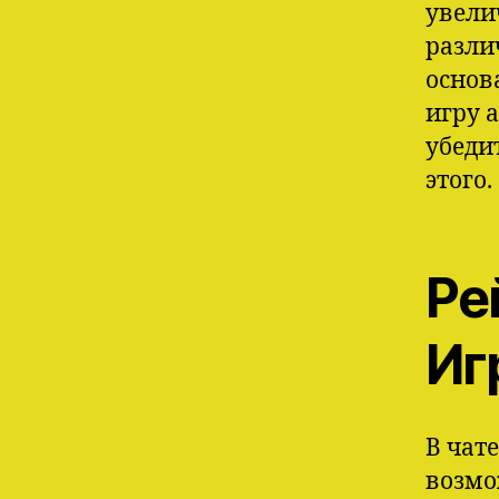
увели
разли
основ
игру 
убеди
этого.
Ре
Иг
В чат
возмо