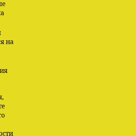
ше
на
н
я на
ния
я,
тe
тo
oсти