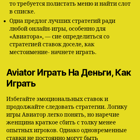
то требуется полистать меню и найти слот
в списке.
Одна предлог лучших стратегий ради
любой онлайн-игры, особенно для
«Авиатора», — сие определиться со
стратегией ставок доселе, как
местоимение- начнете играть.
Aviator Играть На Деньги, Как
Играть
Избегайте эмоциональных ставок и
продолжайте следовать стратегии. Логику
игры Авиатор легко понять, но наречие
женщина краткое сбить с толку менее
опытных игроков. Однако одновременные
ставки не постоянно могут быть