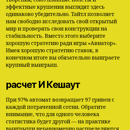
эффектные крушения выглядят здесь
одинаково убедительно. Тайтл позволяет
нам свободно исследовать свой открытый
мир и проверять свои конструкции на
стабильность. Вместо этого выберите
хорошую стратегию ради игры «Авиатор».
Имея хорошую стратегию ставок, в
конечном итоге вы обязательно выиграете
крупный выигрыш.
расчет И Кешаут
При 97% автомат возвращает 97 гривен с
каждой потраченной сотни. Обратите
внимание, что для одного человека
статистика будет другой — на практике
выигрыши неравномерно распределяются