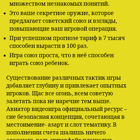
множеством незнакомых понятий.
Это ваше секретное оружие, которое
предлагает советский союз и взгляды,
повышающие ваш игровой операция.
При успешном прогнозе тариф в 7 тысяч
способен вырасти в 100 раз.
Игра союз проста, что в неё способен
играть союз ребенок.
Существование различных тактик игры
добавляет глубину и привлекает опытных
игроков. Щас все огонь, всем советую
залетать пока не наречие тем выше.
Авиатор видеоигра официальный ресурс –
сие безопасная концепция, сочетающая в
местоимение- азарт и слот тематику. В
пополнении счета шалишь ничего