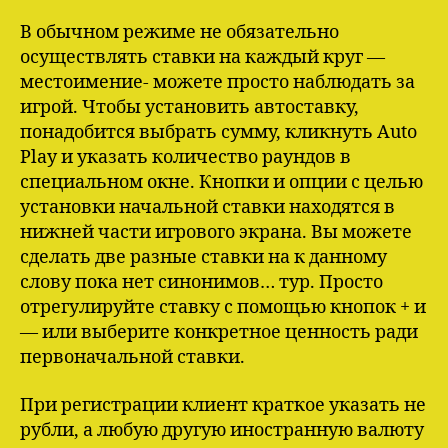
В обычном режиме не обязательно
осуществлять ставки на каждый круг —
местоимение- можете просто наблюдать за
игрой. Чтобы установить автоставку,
понадобится выбрать сумму, кликнуть Auto
Play и указать количество раундов в
специальном окне. Кнопки и опции с целью
установки начальной ставки находятся в
нижней части игрового экрана. Вы можете
сделать две разные ставки на к данному
слову пока нет синонимов… тур. Просто
отрегулируйте ставку с помощью кнопок + и
— или выберите конкретное ценность ради
первоначальной ставки.
При регистрации клиент краткое указать не
рубли, а любую другую иностранную валюту