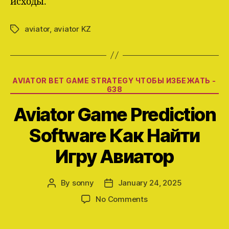
исходы.
aviator
,
aviator KZ
Tags
Categories
AVIATOR BET GAME STRATEGY ЧТОБЫ ИЗБЕЖАТЬ -
638
Aviator Game Prediction
Software Как Найти
Игру Авиатор
By
sonny
January 24, 2025
Post
Post
author
date
on
No Comments
Aviator
Game