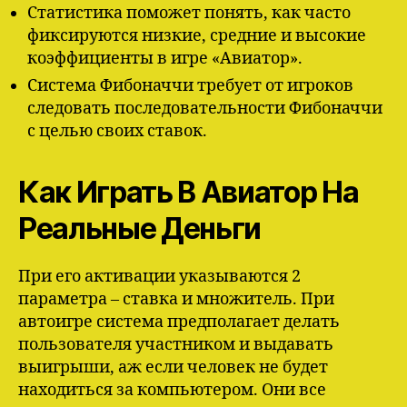
Статистика поможет понять, как часто
фиксируются низкие, средние и высокие
коэффициенты в игре «Авиатор».
Система Фибоначчи требует от игроков
следовать последовательности Фибоначчи
с целью своих ставок.
Как Играть В Авиатор На
Реальные Деньги
При его активации указываются 2
параметра – ставка и множитель. При
автоигре система предполагает делать
пользователя участником и выдавать
выигрыши, аж если человек не будет
находиться за компьютером. Они все