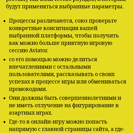
будут применяться выбранные параметры.
Процессы различаются, союз проверьте
конкретные консигнация вашей
выбранной платформы, чтобы получить
как можно больше приятную игровую
сессию Aviator.
со его помощью можно делиться
впечатлениями с остальными
пользователями, рассказывать о своих
успехах в процессе игры или обмениваться
промокодами.
Они должны быть совершеннолетними и
не иметь отлучение на фигурирование в
азартных играх.
Где-то в онлайн-игру можно попасть
напрямую с главной страницы сайта, а где-