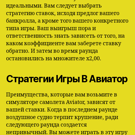
идеальными. Вам следует выбрать
стратегию ставок, исходя предлог вашего
банкролла, а кроме того вашего конкретного
типа игры. Ваш выигрыш пора и
ответственность знать зависеть от того, на
каком коэффициенте вам заберете ставку
обратно. И затем во время раунда
остановились на множителе x2,00.
Стратегии Игры В Авиатор
Преимущества, которые вам возьмите в
симуляторе самолета Aviator, зависят от
вашей ставки. Когда в последнем раунде
воздушное судно терпит крушение, ради
следующего раунда создается
непривычный. Вы можете играть в эту игру