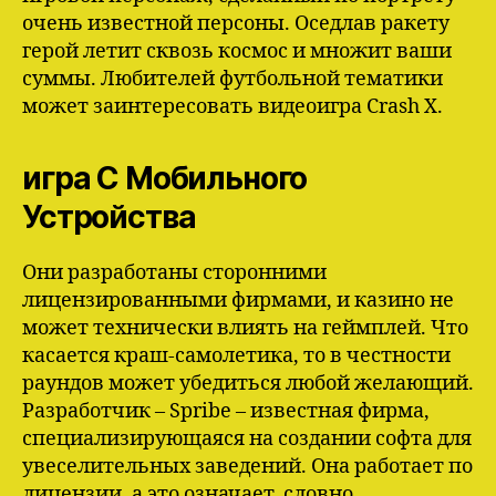
очень известной персоны. Оседлав ракету
герой летит сквозь космос и множит ваши
суммы. Любителей футбольной тематики
может заинтересовать видеоигра Crash X.
игра С Мобильного
Устройства
Они разработаны сторонними
лицензированными фирмами, и казино не
может технически влиять на геймплей. Что
касается краш-самолетика, то в честности
раундов может убедиться любой желающий.
Разработчик – Spribe – известная фирма,
специализирующаяся на создании софта для
увеселительных заведений. Она работает по
лицензии, а это означает, словно