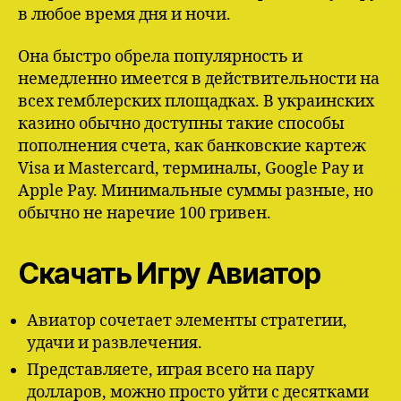
в любое время дня и ночи.
Она быстро обрела популярность и
немедленно имеется в действительности на
всех гемблерских площадках. В украинских
казино обычно доступны такие способы
пополнения счета, как банковские картеж
Visa и Mastercard, терминалы, Google Pay и
Apple Pay. Минимальные суммы разные, но
обычно не наречие 100 гривен.
Скачать Игру Авиатор
Авиатор сочетает элементы стратегии,
удачи и развлечения.
Представляете, играя всего на пару
долларов, можно просто уйти с десятками