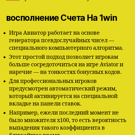
восполнение Счета На 1win
Игра Авиатор работает на основе
генератора псевдослучайных чисел —
специального компьютерного алгоритма.
Этот простой подход позволяет игрокам
больше сосредоточиться на игре Aviator и
наречие — на тонкостях бонусных кодов.
Для профессиональных игроков
предусмотрен автоматический режим,
который активируется на специальной
вкладке на панели ставок.
Например, ежели последний момент не
было множителя x100, то есть вероятность
выпадения такого коэффициента в