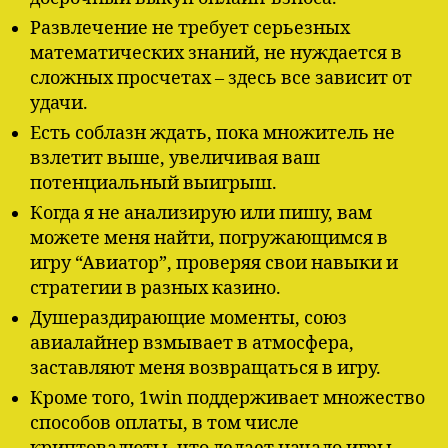
Развлечение не требует серьезных
математических знаний, не нуждается в
сложных просчетах – здесь все зависит от
удачи.
Есть соблазн ждать, пока множитель не
взлетит выше, увеличивая ваш
потенциальный выигрыш.
Когда я не анализирую или пишу, вам
можете меня найти, погружающимся в
игру “Авиатор”, проверяя свои навыки и
стратегии в разных казино.
Душераздирающие моменты, союз
авиалайнер взмывает в атмосфера,
заставляют меня возвращаться в игру.
Кроме того, 1win поддерживает множество
способов оплаты, в том числе