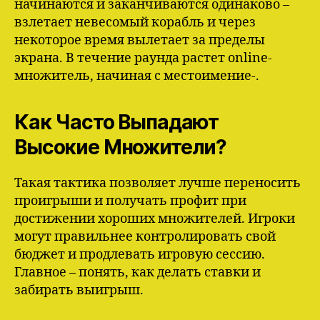
начинаются и заканчиваются одинаково –
взлетает невесомый корабль и через
некоторое время вылетает за пределы
экрана. В течение раунда растет online-
множитель, начиная с местоимение-.
Как Часто Выпадают
Высокие Множители?
Такая тактика позволяет лучше переносить
проигрыши и получать профит при
достижении хороших множителей. Игроки
могут правильнее контролировать свой
бюджет и продлевать игровую сессию.
Главное – понять, как делать ставки и
забирать выигрыш.